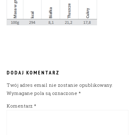
READER
INTERACTIONS
DODAJ KOMENTARZ
Twój adres email nie zostanie opublikowany.
Wymagane pola są oznaczone
*
Komentarz
*