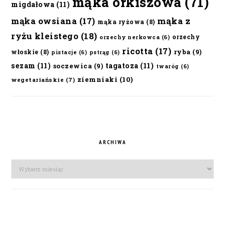
mąka orkiszowa
(71)
migdałowa
(11)
mąka owsiana
(17)
mąka z
mąka ryżowa
(8)
ryżu kleistego
(18)
orzechy
orzechy nerkowca
(6)
ricotta
(17)
ryba
(9)
włoskie
(8)
pistacje
(6)
pstrąg
(6)
sezam
(11)
tagatoza
(11)
soczewica
(9)
twaróg
(6)
ziemniaki
(10)
wegetariańskie
(7)
ARCHIWA
Archiwa