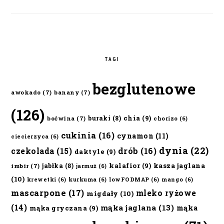
TAGI
bezglutenowe
awokado
(7)
banany
(7)
(126)
chia
(9)
buraki
(8)
boćwina
(7)
chorizo
(6)
cukinia
(16)
cynamon
(11)
ciecierzyca
(6)
dynia
(22)
czekolada
(15)
drób
(16)
daktyle
(9)
kalafior
(9)
kasza jaglana
jabłka
(8)
imbir
(7)
jarmuż
(6)
(10)
krewetki
(6)
kurkuma
(6)
lowFODMAP
(6)
mango
(6)
mascarpone
(17)
mleko ryżowe
migdały
(10)
(14)
mąka jaglana
(13)
mąka
mąka gryczana
(9)