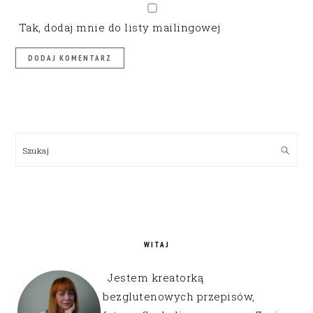
Tak, dodaj mnie do listy mailingowej
PRIMARY
SIDEBAR
Szukaj
WITAJ
Jestem kreatorką
bezglutenowych przepisów,