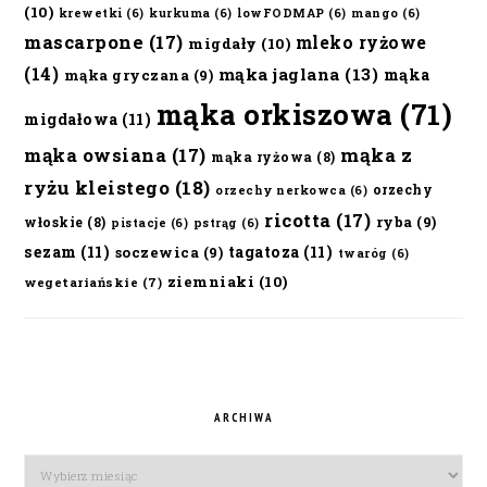
(10)
krewetki
(6)
kurkuma
(6)
lowFODMAP
(6)
mango
(6)
mascarpone
(17)
mleko ryżowe
migdały
(10)
(14)
mąka jaglana
(13)
mąka
mąka gryczana
(9)
mąka orkiszowa
(71)
migdałowa
(11)
mąka owsiana
(17)
mąka z
mąka ryżowa
(8)
ryżu kleistego
(18)
orzechy
orzechy nerkowca
(6)
ricotta
(17)
ryba
(9)
włoskie
(8)
pistacje
(6)
pstrąg
(6)
sezam
(11)
tagatoza
(11)
soczewica
(9)
twaróg
(6)
ziemniaki
(10)
wegetariańskie
(7)
ARCHIWA
Archiwa