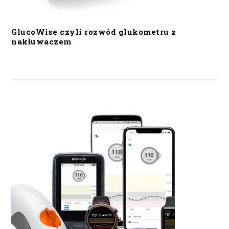
GlucoWise czyli rozwód glukometru z
nakłuwaczem