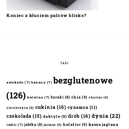
Koniec z kłuciem palców blisko?
TAGI
bezglutenowe
awokado
(7)
banany
(7)
(126)
chia
(9)
buraki
(8)
boćwina
(7)
chorizo
(6)
cukinia
(16)
cynamon
(11)
ciecierzyca
(6)
dynia
(22)
czekolada
(15)
drób
(16)
daktyle
(9)
kalafior
(9)
kasza jaglana
jabłka
(8)
imbir
(7)
jarmuż
(6)