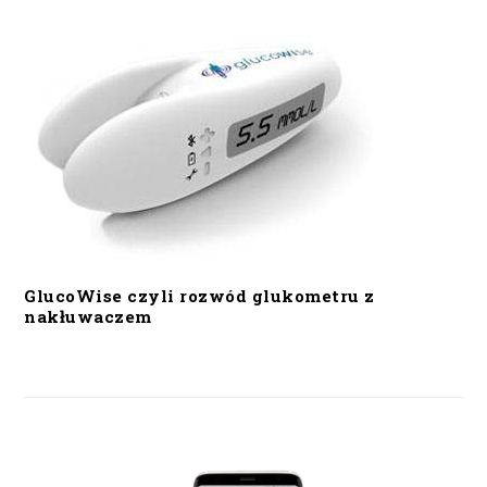
GlucoWise czyli rozwód glukometru z
nakłuwaczem