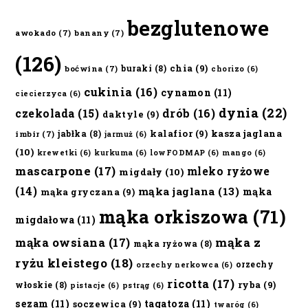
bezglutenowe
awokado
(7)
banany
(7)
(126)
chia
(9)
buraki
(8)
boćwina
(7)
chorizo
(6)
cukinia
(16)
cynamon
(11)
ciecierzyca
(6)
dynia
(22)
czekolada
(15)
drób
(16)
daktyle
(9)
kalafior
(9)
kasza jaglana
jabłka
(8)
imbir
(7)
jarmuż
(6)
(10)
krewetki
(6)
kurkuma
(6)
lowFODMAP
(6)
mango
(6)
mascarpone
(17)
mleko ryżowe
migdały
(10)
(14)
mąka jaglana
(13)
mąka
mąka gryczana
(9)
mąka orkiszowa
(71)
migdałowa
(11)
mąka owsiana
(17)
mąka z
mąka ryżowa
(8)
ryżu kleistego
(18)
orzechy
orzechy nerkowca
(6)
ricotta
(17)
ryba
(9)
włoskie
(8)
pistacje
(6)
pstrąg
(6)
sezam
(11)
tagatoza
(11)
soczewica
(9)
twaróg
(6)