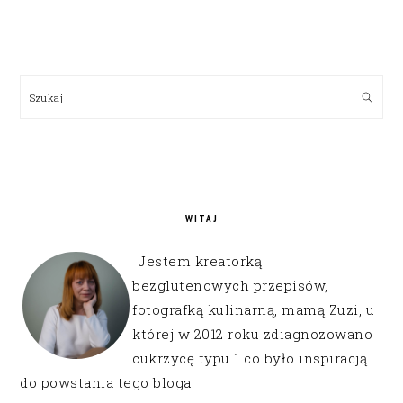
PRIMARY
SIDEBAR
Szukaj
WITAJ
Jestem kreatorką
bezglutenowych przepisów,
fotografką kulinarną, mamą Zuzi, u
której w 2012 roku zdiagnozowano
cukrzycę typu 1 co było inspiracją
do powstania tego bloga.