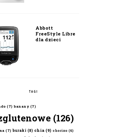
Abbott
FreeStyle Libre
dla dzieci
TAGI
ado
(7)
banany
(7)
zglutenowe
(126)
chia
(9)
buraki
(8)
na
(7)
chorizo
(6)