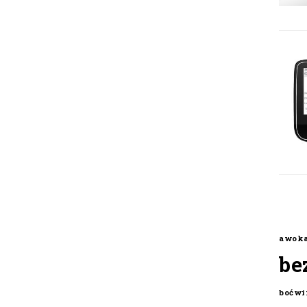
awok
be
boćwi