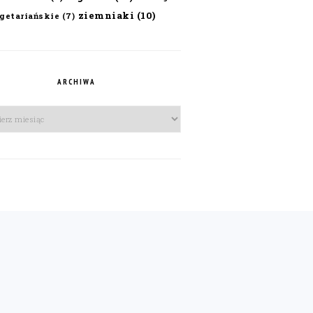
ziemniaki
(10)
getariańskie
(7)
ARCHIWA
iwa