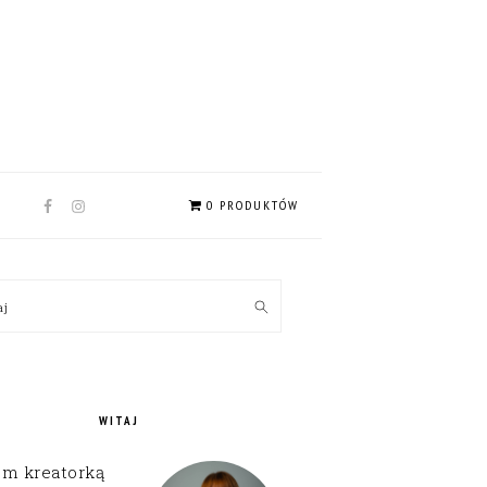
NAV
0 PRODUKTÓW
SOCIAL
MENU
MARY
kaj
EBAR
WITAJ
em kreatorką