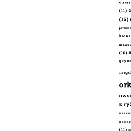
cieci
(11)
(16)
jarmu
krewe
mang
(10)
gryc
migd
or
ows
z ry
nerko
pstrąg
(11)
s