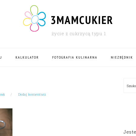
3MAMCUKIER
życie z cukrzycą typu 1
U
KALKULATOR
FOTOGRAFIA KULINARNA
NIEZBĘDNIK
PRI
Szu
SID
bak
Dodaj komentarz
Jest