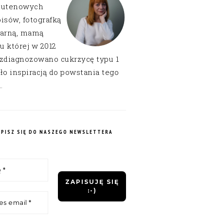
lutenowych
isów, fotografką
narną, mamą
 u której w 2012
 zdiagnozowano cukrzycę typu 1
ło inspiracją do powstania tego
.
APISZ SIĘ DO NASZEGO NEWSLETTERA