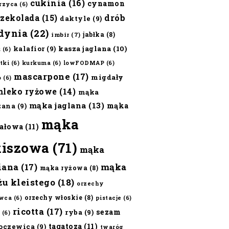
cukinia
(16)
cynamon
erzyca
(6)
czekolada
(15)
drób
daktyle
(9)
dynia
(22)
jabłka
(8)
imbir
(7)
kalafior
(9)
kasza jaglana
(10)
ż
(6)
tki
(6)
kurkuma
(6)
lowFODMAP
(6)
mascarpone
(17)
migdały
o
(6)
mleko ryżowe
(14)
mąka
mąka jaglana
(13)
mąka
zana
(9)
mąka
ałowa
(11)
kiszowa
(71)
mąka
iana
(17)
mąka
mąka ryżowa
(8)
żu kleistego
(18)
orzechy
orzechy włoskie
(8)
wca
(6)
pistacje
(6)
ricotta
(17)
sezam
ryba
(9)
(6)
tagatoza
(11)
oczewica
(9)
twaróg