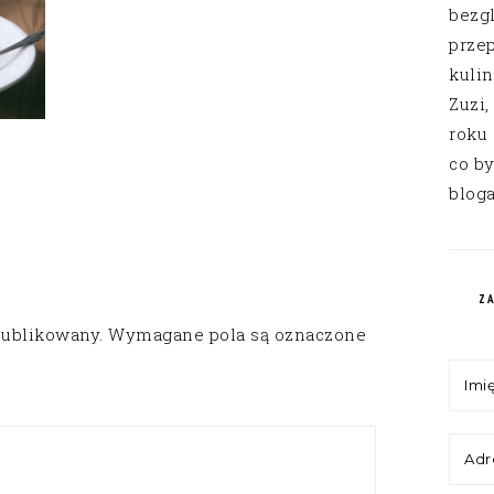
bezg
przep
kuli
Zuzi,
roku
co by
bloga
Z
publikowany.
Wymagane pola są oznaczone