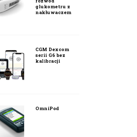
rozwód
glukometru z
nakłuwaczem
CGM Dexcom
serii G6 bez
kalibracji
OmniPod