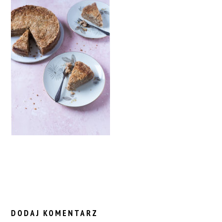
READER
INTERACTIONS
DODAJ KOMENTARZ