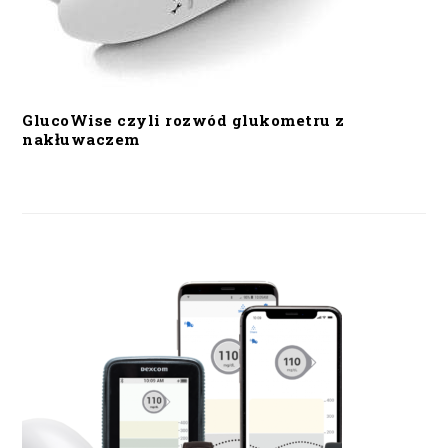
GlucoWise czyli rozwód glukometru z
nakłuwaczem