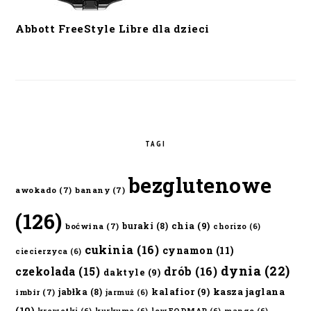
Abbott FreeStyle Libre dla dzieci
TAGI
bezglutenowe
awokado
(7)
banany
(7)
(126)
chia
(9)
buraki
(8)
boćwina
(7)
chorizo
(6)
cukinia
(16)
cynamon
(11)
ciecierzyca
(6)
dynia
(22)
czekolada
(15)
drób
(16)
daktyle
(9)
kalafior
(9)
kasza jaglana
jabłka
(8)
imbir
(7)
jarmuż
(6)
(10)