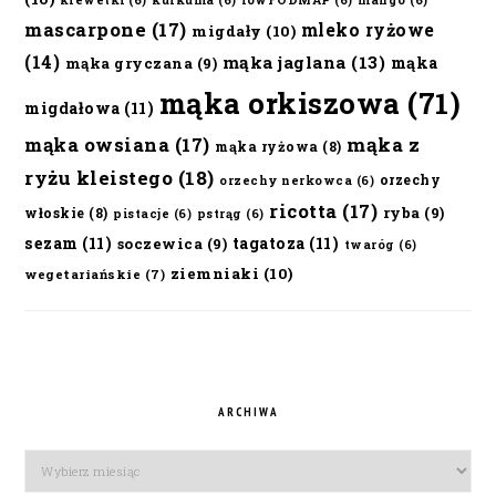
krewetki
(6)
kurkuma
(6)
lowFODMAP
(6)
mango
(6)
mascarpone
(17)
mleko ryżowe
migdały
(10)
(14)
mąka jaglana
(13)
mąka
mąka gryczana
(9)
mąka orkiszowa
(71)
migdałowa
(11)
mąka owsiana
(17)
mąka z
mąka ryżowa
(8)
ryżu kleistego
(18)
orzechy
orzechy nerkowca
(6)
ricotta
(17)
ryba
(9)
włoskie
(8)
pistacje
(6)
pstrąg
(6)
sezam
(11)
tagatoza
(11)
soczewica
(9)
twaróg
(6)
ziemniaki
(10)
wegetariańskie
(7)
ARCHIWA
Archiwa