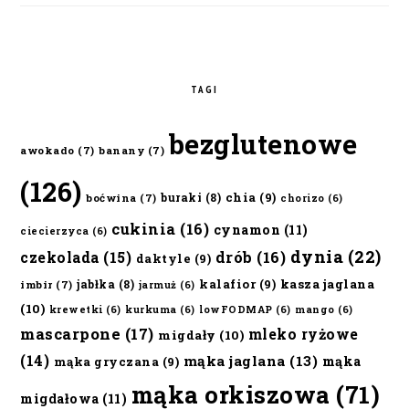
TAGI
bezglutenowe
awokado
(7)
banany
(7)
(126)
chia
(9)
buraki
(8)
boćwina
(7)
chorizo
(6)
cukinia
(16)
cynamon
(11)
ciecierzyca
(6)
dynia
(22)
czekolada
(15)
drób
(16)
daktyle
(9)
kalafior
(9)
kasza jaglana
jabłka
(8)
imbir
(7)
jarmuż
(6)
(10)
krewetki
(6)
kurkuma
(6)
lowFODMAP
(6)
mango
(6)
mascarpone
(17)
mleko ryżowe
migdały
(10)
(14)
mąka jaglana
(13)
mąka
mąka gryczana
(9)
mąka orkiszowa
(71)
migdałowa
(11)