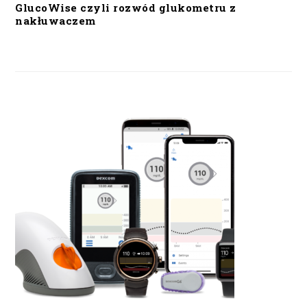
GlucoWise czyli rozwód glukometru z
nakłuwaczem