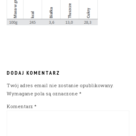
READER
INTERACTIONS
DODAJ KOMENTARZ
Twój adres email nie zostanie opublikowany.
Wymagane pola są oznaczone
*
Komentarz
*