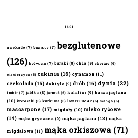
TAGI
bezglutenowe
awokado
(7)
banany
(7)
(126)
chia
(9)
buraki
(8)
boćwina
(7)
chorizo
(6)
cukinia
(16)
cynamon
(11)
ciecierzyca
(6)
dynia
(22)
czekolada
(15)
drób
(16)
daktyle
(9)
kalafior
(9)
kasza jaglana
jabłka
(8)
imbir
(7)
jarmuż
(6)
(10)
krewetki
(6)
kurkuma
(6)
lowFODMAP
(6)
mango
(6)
mascarpone
(17)
mleko ryżowe
migdały
(10)
(14)
mąka jaglana
(13)
mąka
mąka gryczana
(9)
mąka orkiszowa
(71)
migdałowa
(11)