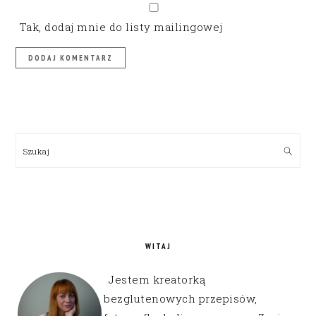
Tak, dodaj mnie do listy mailingowej
PRIMARY
SIDEBAR
Szukaj
WITAJ
Jestem kreatorką
bezglutenowych przepisów,