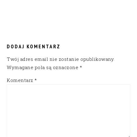
READER
INTERACTIONS
DODAJ KOMENTARZ
Twój adres email nie zostanie opublikowany.
Wymagane pola są oznaczone
*
Komentarz
*