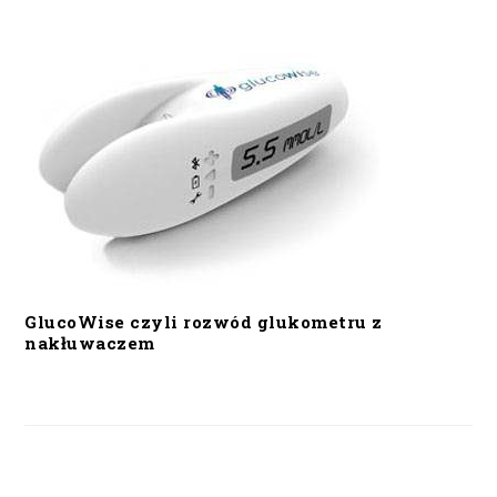
GlucoWise czyli rozwód glukometru z
nakłuwaczem