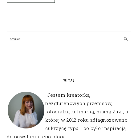
PRIMARY
SIDEBAR
Szukaj
WITAJ
Jestem kreatorką
bezglutenowych przepisów,
fotografką kulinarną, mamą Zuzi, u
której w 2012 roku zdiagnozowano
cukrzycę typu 1 co było inspiracją
do powstania tego bloga.