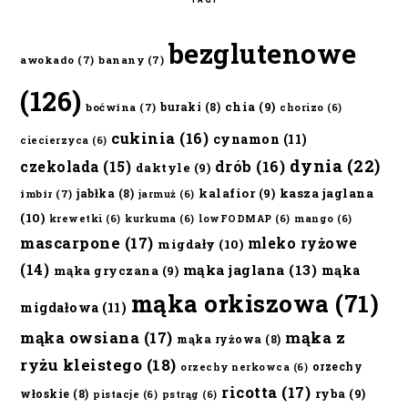
bezglutenowe
awokado
(7)
banany
(7)
(126)
chia
(9)
buraki
(8)
boćwina
(7)
chorizo
(6)
cukinia
(16)
cynamon
(11)
ciecierzyca
(6)
dynia
(22)
czekolada
(15)
drób
(16)
daktyle
(9)
kalafior
(9)
kasza jaglana
jabłka
(8)
imbir
(7)
jarmuż
(6)
(10)
krewetki
(6)
kurkuma
(6)
lowFODMAP
(6)
mango
(6)
mascarpone
(17)
mleko ryżowe
migdały
(10)
(14)
mąka jaglana
(13)
mąka
mąka gryczana
(9)
mąka orkiszowa
(71)
migdałowa
(11)
mąka owsiana
(17)
mąka z
mąka ryżowa
(8)
ryżu kleistego
(18)
orzechy
orzechy nerkowca
(6)
ricotta
(17)
ryba
(9)
włoskie
(8)
pistacje
(6)
pstrąg
(6)