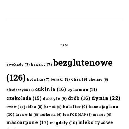
TAGI
bezglutenowe
awokado
(7)
banany
(7)
(126)
chia
(9)
buraki
(8)
boćwina
(7)
chorizo
(6)
cukinia
(16)
cynamon
(11)
ciecierzyca
(6)
dynia
(22)
czekolada
(15)
drób
(16)
daktyle
(9)
kalafior
(9)
kasza jaglana
jabłka
(8)
imbir
(7)
jarmuż
(6)
(10)
krewetki
(6)
kurkuma
(6)
lowFODMAP
(6)
mango
(6)
mascarpone
(17)
mleko ryżowe
migdały
(10)