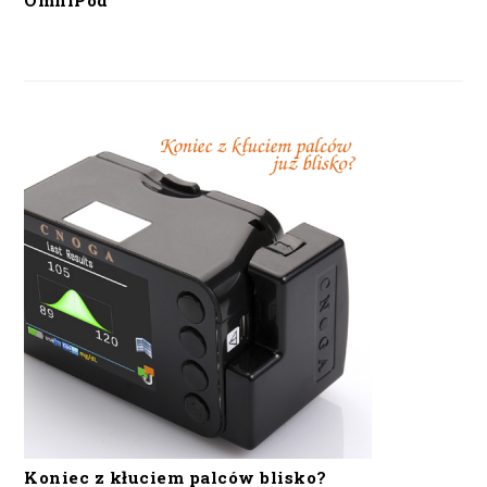
OmniPod
Koniec z kłuciem palców blisko?