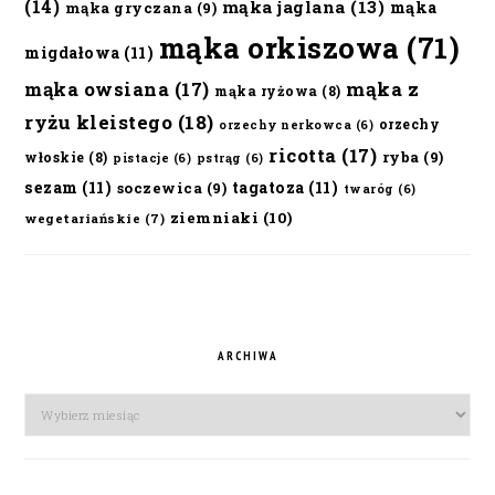
(14)
mąka jaglana
(13)
mąka
mąka gryczana
(9)
mąka orkiszowa
(71)
migdałowa
(11)
mąka owsiana
(17)
mąka z
mąka ryżowa
(8)
ryżu kleistego
(18)
orzechy
orzechy nerkowca
(6)
ricotta
(17)
ryba
(9)
włoskie
(8)
pistacje
(6)
pstrąg
(6)
sezam
(11)
tagatoza
(11)
soczewica
(9)
twaróg
(6)
ziemniaki
(10)
wegetariańskie
(7)
ARCHIWA
Archiwa