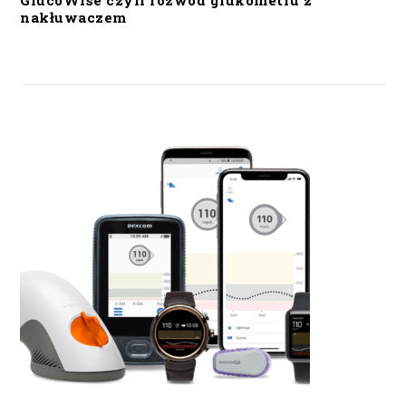
GlucoWise czyli rozwód glukometru z
nakłuwaczem