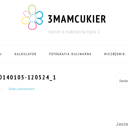
3MAMCUKIER
życie z cukrzycą typu 1
U
KALKULATOR
FOTOGRAFIA KULINARNA
NIEZBĘDNIK
PRI
0140105-120524_1
Szu
SID
Dodaj komentarz
Jest