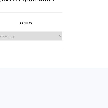
ziemniaki
(10)
getariańskie
(7)
ARCHIWA
iwa