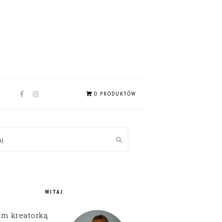
NAV
0 PRODUKTÓW
SOCIAL
MENU
MARY
kaj
EBAR
WITAJ
em kreatorką