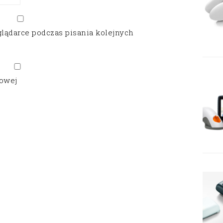
glądarce podczas pisania kolejnych
gowej