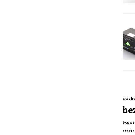
awok
be
boćwi
cieci