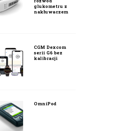
rozwód
glukometru z
nakłuwaczem
CGM Dexcom
serii G6 bez
kalibracji
OmniPod