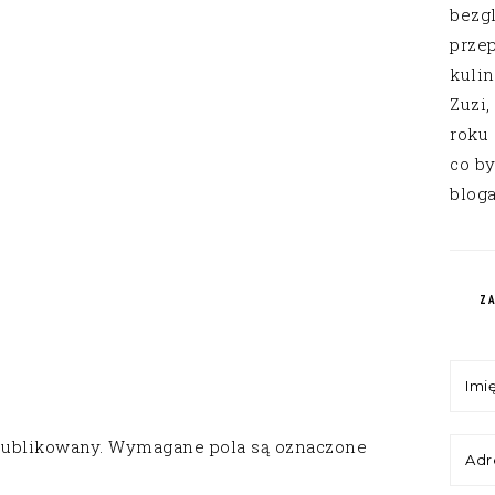
bezg
przep
kuli
Zuzi,
roku
co by
bloga
Z
publikowany.
Wymagane pola są oznaczone