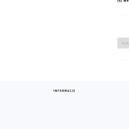
we
(6)
Arch
INFORMACJE