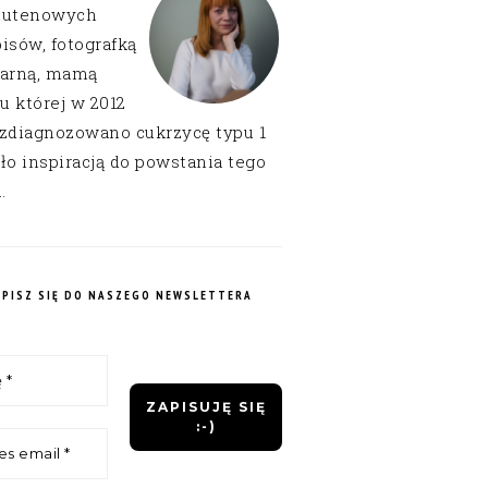
lutenowych
isów, fotografką
narną, mamą
 u której w 2012
 zdiagnozowano cukrzycę typu 1
ło inspiracją do powstania tego
.
APISZ SIĘ DO NASZEGO NEWSLETTERA