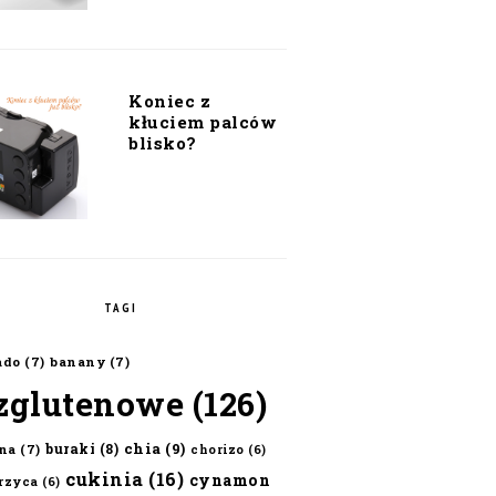
Koniec z
kłuciem palców
blisko?
TAGI
ado
(7)
banany
(7)
zglutenowe
(126)
chia
(9)
buraki
(8)
na
(7)
chorizo
(6)
cukinia
(16)
cynamon
erzyca
(6)