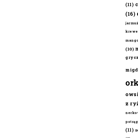
(11)
(16)
jarmu
krewe
mang
(10)
gryc
migd
or
ows
z ry
nerko
pstrąg
(11)
s