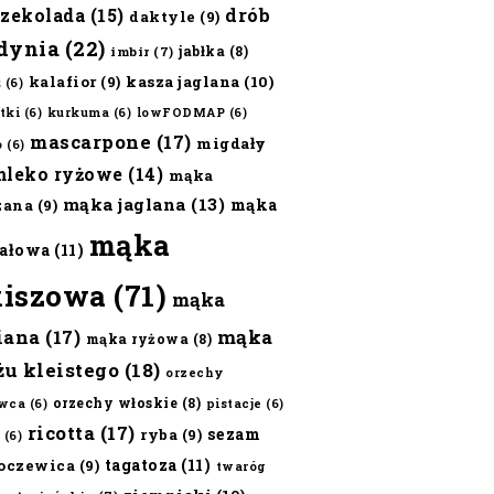
czekolada
(15)
drób
daktyle
(9)
dynia
(22)
jabłka
(8)
imbir
(7)
kalafior
(9)
kasza jaglana
(10)
ż
(6)
tki
(6)
kurkuma
(6)
lowFODMAP
(6)
mascarpone
(17)
migdały
o
(6)
mleko ryżowe
(14)
mąka
mąka jaglana
(13)
mąka
zana
(9)
mąka
ałowa
(11)
kiszowa
(71)
mąka
iana
(17)
mąka
mąka ryżowa
(8)
żu kleistego
(18)
orzechy
orzechy włoskie
(8)
wca
(6)
pistacje
(6)
ricotta
(17)
sezam
ryba
(9)
(6)
tagatoza
(11)
oczewica
(9)
twaróg