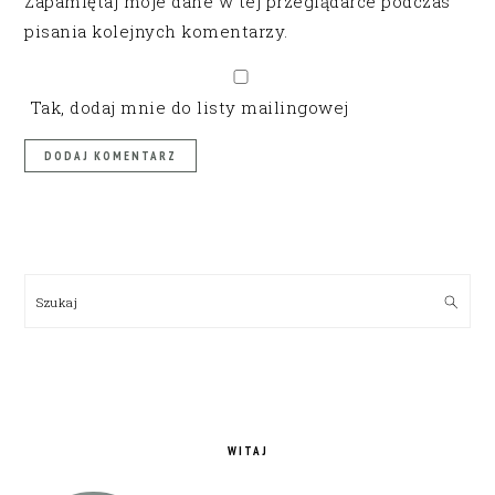
Zapamiętaj moje dane w tej przeglądarce podczas
pisania kolejnych komentarzy.
Tak, dodaj mnie do listy mailingowej
PRIMARY
SIDEBAR
Szukaj
WITAJ