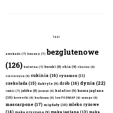
TAGI
bezglutenowe
awokado
(7)
banany
(7)
(126)
chia
(9)
buraki
(8)
boćwina
(7)
chorizo
(6)
cukinia
(16)
cynamon
(11)
ciecierzyca
(6)
dynia
(22)
czekolada
(15)
drób
(16)
daktyle
(9)
kalafior
(9)
kasza jaglana
jabłka
(8)
imbir
(7)
jarmuż
(6)
(10)
krewetki
(6)
kurkuma
(6)
lowFODMAP
(6)
mango
(6)
mascarpone
(17)
mleko ryżowe
migdały
(10)
(14)
mąka jaglana
(13)
mąka
mąka gryczana
(9)