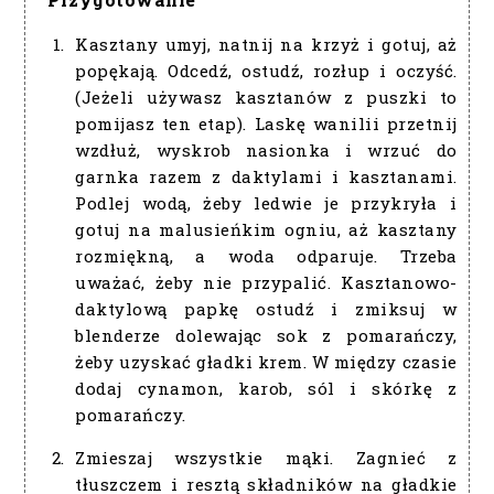
Kasztany umyj, natnij na krzyż i gotuj, aż
popękają. Odcedź, ostudź, rozłup i oczyść.
(Jeżeli używasz kasztanów z puszki to
pomijasz ten etap). Laskę wanilii przetnij
wzdłuż, wyskrob nasionka i wrzuć do
garnka razem z daktylami i kasztanami.
Podlej wodą, żeby ledwie je przykryła i
gotuj na malusieńkim ogniu, aż kasztany
rozmiękną, a woda odparuje. Trzeba
uważać, żeby nie przypalić. Kasztanowo-
daktylową papkę ostudź i zmiksuj w
blenderze dolewając sok z pomarańczy,
żeby uzyskać gładki krem. W między czasie
dodaj cynamon, karob, sól i skórkę z
pomarańczy.
Zmieszaj wszystkie mąki. Zagnieć z
tłuszczem i resztą składników na gładkie