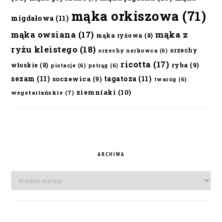
mąka orkiszowa
(71)
migdałowa
(11)
mąka owsiana
(17)
mąka z
mąka ryżowa
(8)
ryżu kleistego
(18)
orzechy
orzechy nerkowca
(6)
ricotta
(17)
ryba
(9)
włoskie
(8)
pistacje
(6)
pstrąg
(6)
sezam
(11)
tagatoza
(11)
soczewica
(9)
twaróg
(6)
ziemniaki
(10)
wegetariańskie
(7)
ARCHIWA
Archiwa