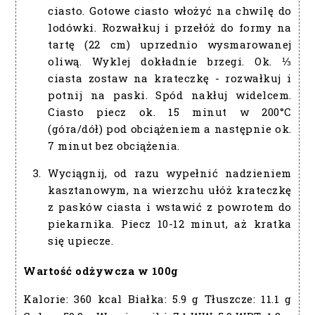
ciasto. Gotowe ciasto włożyć na chwilę do
lodówki. Rozwałkuj i przełóż do formy na
tartę (22 cm) uprzednio wysmarowanej
oliwą. Wyklej dokładnie brzegi. Ok. ⅓
ciasta zostaw na krateczkę - rozwałkuj i
potnij na paski. Spód nakłuj widelcem.
Ciasto piecz ok. 15 minut w 200°C
(góra/dół) pod obciążeniem a następnie ok.
7 minut bez obciążenia.
Wyciągnij, od razu wypełnić nadzieniem
kasztanowym, na wierzchu ułóż krateczkę
z pasków ciasta i wstawić z powrotem do
piekarnika. Piecz 10-12 minut, aż kratka
się upiecze.
Wartość odżywcza w 100g
Kalorie:
360 kcal
Białka:
5.9 g
Tłuszcze:
11.1 g