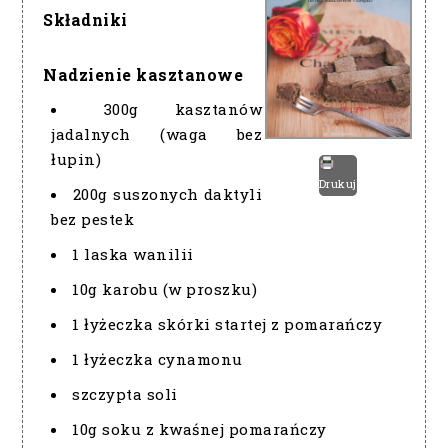
Składniki
Nadzienie kasztanowe
300g kasztanów
jadalnych (waga bez
łupin)
Drukuj
200g suszonych daktyli
bez pestek
1 laska wanilii
10g karobu (w proszku)
1 łyżeczka skórki startej z pomarańczy
1 łyżeczka cynamonu
szczypta soli
10g soku z kwaśnej pomarańczy