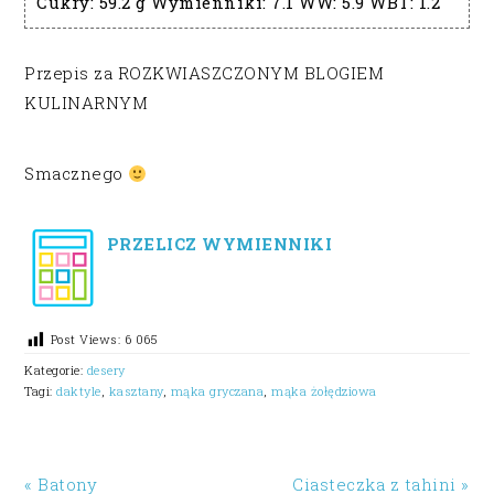
Cukry:
59.2 g
Wymienniki:
7.1
WW:
5.9
WBT:
1.2
Przepis za ROZKWIASZCZONYM BLOGIEM
KULINARNYM
Smacznego
PRZELICZ WYMIENNIKI
Post Views:
6 065
Kategorie:
desery
Tagi:
daktyle
,
kasztany
,
mąka gryczana
,
mąka żołędziowa
« Batony
Ciasteczka z tahini »