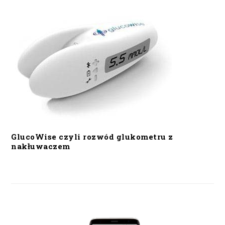
GlucoWise czyli rozwód glukometru z
nakłuwaczem