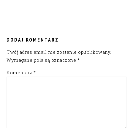
READER
INTERACTIONS
DODAJ KOMENTARZ
Twój adres email nie zostanie opublikowany.
Wymagane pola są oznaczone
*
Komentarz
*