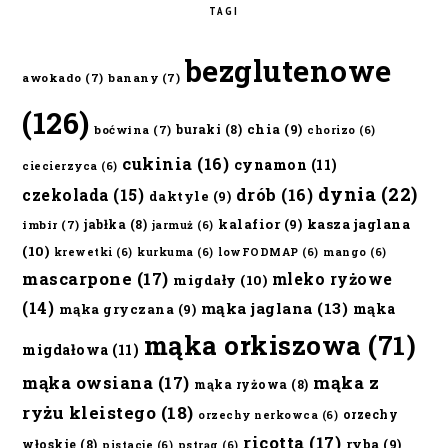
TAGI
bezglutenowe
awokado
(7)
banany
(7)
(126)
chia
(9)
buraki
(8)
boćwina
(7)
chorizo
(6)
cukinia
(16)
cynamon
(11)
ciecierzyca
(6)
dynia
(22)
czekolada
(15)
drób
(16)
daktyle
(9)
kalafior
(9)
kasza jaglana
jabłka
(8)
imbir
(7)
jarmuż
(6)
(10)
krewetki
(6)
kurkuma
(6)
lowFODMAP
(6)
mango
(6)
mascarpone
(17)
mleko ryżowe
migdały
(10)
(14)
mąka jaglana
(13)
mąka
mąka gryczana
(9)
mąka orkiszowa
(71)
migdałowa
(11)
mąka owsiana
(17)
mąka z
mąka ryżowa
(8)
ryżu kleistego
(18)
orzechy
orzechy nerkowca
(6)
ricotta
(17)
ryba
(9)
włoskie
(8)
pistacje
(6)
pstrąg
(6)