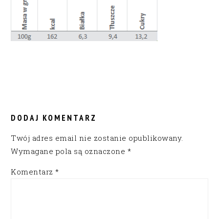
READER
INTERACTIONS
DODAJ KOMENTARZ
Twój adres email nie zostanie opublikowany.
Wymagane pola są oznaczone
*
Komentarz
*