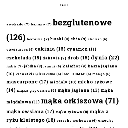
TAGI
bezglutenowe
awokado
(7)
banany
(7)
(126)
chia
(9)
buraki
(8)
boćwina
(7)
chorizo
(6)
cukinia
(16)
cynamon
(11)
ciecierzyca
(6)
dynia
(22)
czekolada
(15)
drób
(16)
daktyle
(9)
kalafior
(9)
kasza jaglana
jabłka
(8)
imbir
(7)
jarmuż
(6)
(10)
krewetki
(6)
kurkuma
(6)
lowFODMAP
(6)
mango
(6)
mascarpone
(17)
mleko ryżowe
migdały
(10)
(14)
mąka jaglana
(13)
mąka
mąka gryczana
(9)
mąka orkiszowa
(71)
migdałowa
(11)
mąka owsiana
(17)
mąka z
mąka ryżowa
(8)
ryżu kleistego
(18)
orzechy
orzechy nerkowca
(6)