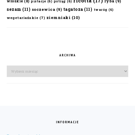
ricotta
(17)
ryba
(9)
włoskie
(8)
pistacje
(6)
pstrąg
(6)
sezam
(11)
tagatoza
(11)
soczewica
(9)
twaróg
(6)
ziemniaki
(10)
wegetariańskie
(7)
ARCHIWA
Archiwa
FOOTER
INFORMACJE