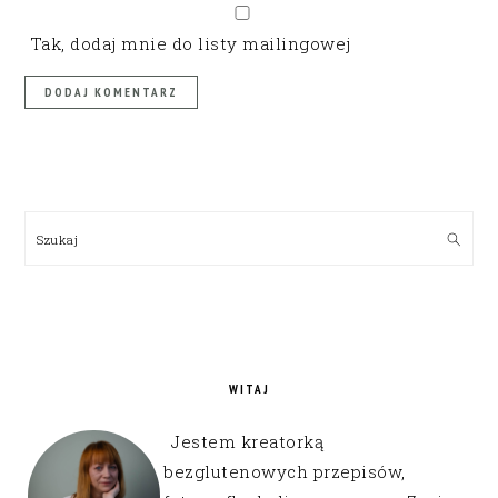
Tak, dodaj mnie do listy mailingowej
PRIMARY
SIDEBAR
Szukaj
WITAJ
Jestem kreatorką
bezglutenowych przepisów,