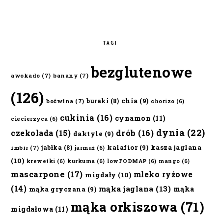
TAGI
bezglutenowe
awokado
(7)
banany
(7)
(126)
chia
(9)
buraki
(8)
boćwina
(7)
chorizo
(6)
cukinia
(16)
cynamon
(11)
ciecierzyca
(6)
dynia
(22)
czekolada
(15)
drób
(16)
daktyle
(9)
kalafior
(9)
kasza jaglana
jabłka
(8)
imbir
(7)
jarmuż
(6)
(10)
krewetki
(6)
kurkuma
(6)
lowFODMAP
(6)
mango
(6)
mascarpone
(17)
mleko ryżowe
migdały
(10)
(14)
mąka jaglana
(13)
mąka
mąka gryczana
(9)
mąka orkiszowa
(71)
migdałowa
(11)