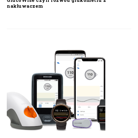
GlucoWise czyli rozwód glukometru z
nakłuwaczem