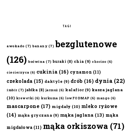
TAGI
bezglutenowe
awokado
(7)
banany
(7)
(126)
chia
(9)
buraki
(8)
boćwina
(7)
chorizo
(6)
cukinia
(16)
cynamon
(11)
ciecierzyca
(6)
dynia
(22)
czekolada
(15)
drób
(16)
daktyle
(9)
kalafior
(9)
kasza jaglana
jabłka
(8)
imbir
(7)
jarmuż
(6)
(10)
krewetki
(6)
kurkuma
(6)
lowFODMAP
(6)
mango
(6)
mascarpone
(17)
mleko ryżowe
migdały
(10)
(14)
mąka jaglana
(13)
mąka
mąka gryczana
(9)
mąka orkiszowa
(71)
migdałowa
(11)