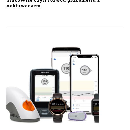
GlucoWise czyli rozwód glukometru z
nakłuwaczem