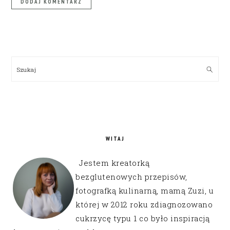
PRIMARY
SIDEBAR
Szukaj
WITAJ
Jestem kreatorką
bezglutenowych przepisów,
fotografką kulinarną, mamą Zuzi, u
której w 2012 roku zdiagnozowano
cukrzycę typu 1 co było inspiracją