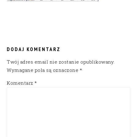
READER
INTERACTIONS
DODAJ KOMENTARZ
Twój adres email nie zostanie opublikowany.
Wymagane pola są oznaczone
*
Komentarz
*