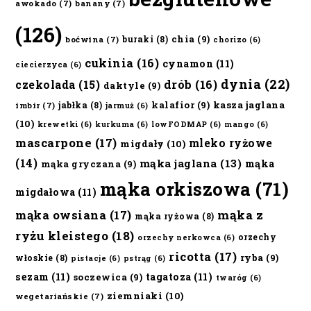
awokado
(7)
banany
(7)
(126)
chia
(9)
buraki
(8)
boćwina
(7)
chorizo
(6)
cukinia
(16)
cynamon
(11)
ciecierzyca
(6)
dynia
(22)
czekolada
(15)
drób
(16)
daktyle
(9)
kalafior
(9)
kasza jaglana
jabłka
(8)
imbir
(7)
jarmuż
(6)
(10)
krewetki
(6)
kurkuma
(6)
lowFODMAP
(6)
mango
(6)
mascarpone
(17)
mleko ryżowe
migdały
(10)
(14)
mąka jaglana
(13)
mąka
mąka gryczana
(9)
mąka orkiszowa
(71)
migdałowa
(11)
mąka owsiana
(17)
mąka z
mąka ryżowa
(8)
ryżu kleistego
(18)
orzechy
orzechy nerkowca
(6)
ricotta
(17)
ryba
(9)
włoskie
(8)
pistacje
(6)
pstrąg
(6)
sezam
(11)
tagatoza
(11)
soczewica
(9)
twaróg
(6)
ziemniaki
(10)
wegetariańskie
(7)