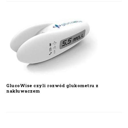
GlucoWise czyli rozwód glukometru z
nakłuwaczem