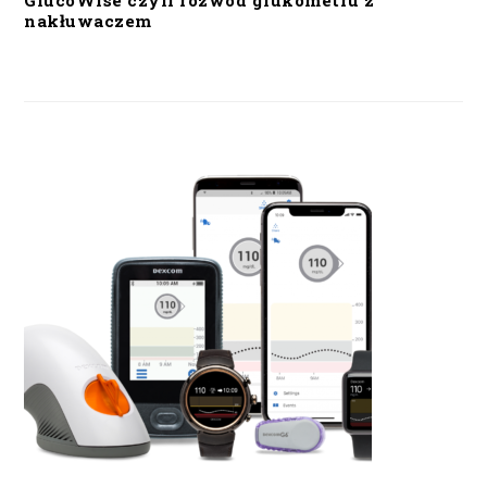
GlucoWise czyli rozwód glukometru z
nakłuwaczem