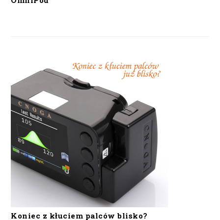
OmniPod
Koniec z kłuciem palców blisko?