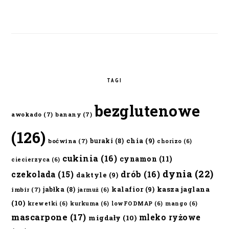
TAGI
bezglutenowe
awokado
(7)
banany
(7)
(126)
chia
(9)
buraki
(8)
boćwina
(7)
chorizo
(6)
cukinia
(16)
cynamon
(11)
ciecierzyca
(6)
dynia
(22)
czekolada
(15)
drób
(16)
daktyle
(9)
kalafior
(9)
kasza jaglana
jabłka
(8)
imbir
(7)
jarmuż
(6)
(10)
krewetki
(6)
kurkuma
(6)
lowFODMAP
(6)
mango
(6)
mascarpone
(17)
mleko ryżowe
migdały
(10)