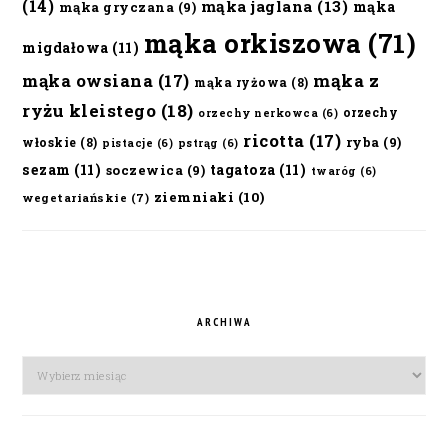
(14)
mąka jaglana
(13)
mąka
mąka gryczana
(9)
mąka orkiszowa
(71)
migdałowa
(11)
mąka owsiana
(17)
mąka z
mąka ryżowa
(8)
ryżu kleistego
(18)
orzechy
orzechy nerkowca
(6)
ricotta
(17)
ryba
(9)
włoskie
(8)
pistacje
(6)
pstrąg
(6)
sezam
(11)
tagatoza
(11)
soczewica
(9)
twaróg
(6)
ziemniaki
(10)
wegetariańskie
(7)
ARCHIWA
Archiwa