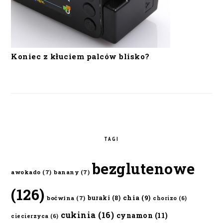
Koniec z kłuciem palców blisko?
TAGI
bezglutenowe
awokado
(7)
banany
(7)
(126)
chia
(9)
buraki
(8)
boćwina
(7)
chorizo
(6)
cukinia
(16)
cynamon
(11)
ciecierzyca
(6)