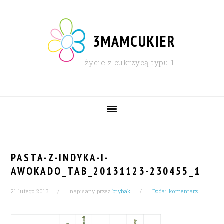
Skip
Skip
Skip
Skip
to
to
to
to
primary
content
primary
footer
3MAMCUKIER
navigation
sidebar
życie z cukrzycą typu 1
MAIN
NAVIGATION
PASTA-Z-INDYKA-I-
AWOKADO_TAB_20131123-230455_1
21 lutego 2013
napisany przez
brybak
Dodaj komentarz