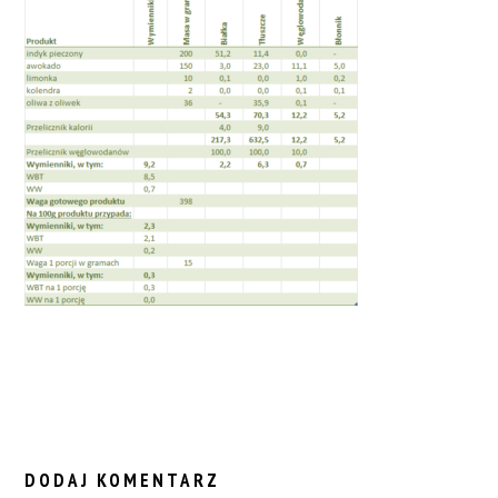
READER
INTERACTIONS
DODAJ KOMENTARZ