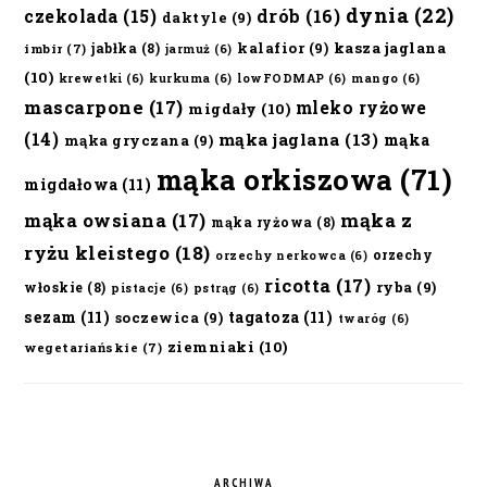
dynia
(22)
czekolada
(15)
drób
(16)
daktyle
(9)
kalafior
(9)
kasza jaglana
jabłka
(8)
imbir
(7)
jarmuż
(6)
(10)
krewetki
(6)
kurkuma
(6)
lowFODMAP
(6)
mango
(6)
mascarpone
(17)
mleko ryżowe
migdały
(10)
(14)
mąka jaglana
(13)
mąka
mąka gryczana
(9)
mąka orkiszowa
(71)
migdałowa
(11)
mąka owsiana
(17)
mąka z
mąka ryżowa
(8)
ryżu kleistego
(18)
orzechy
orzechy nerkowca
(6)
ricotta
(17)
ryba
(9)
włoskie
(8)
pistacje
(6)
pstrąg
(6)
sezam
(11)
tagatoza
(11)
soczewica
(9)
twaróg
(6)
ziemniaki
(10)
wegetariańskie
(7)
ARCHIWA