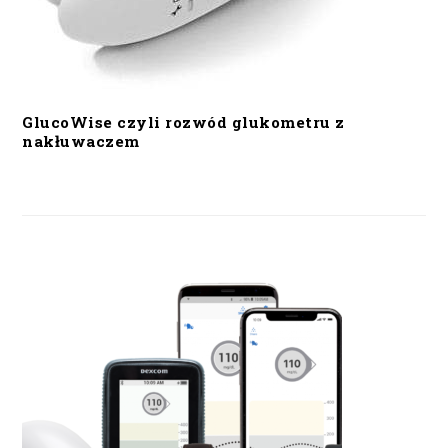
GlucoWise czyli rozwód glukometru z
nakłuwaczem