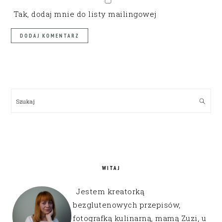
Tak, dodaj mnie do listy mailingowej
PRIMARY
SIDEBAR
Szukaj
WITAJ
Jestem kreatorką
bezglutenowych przepisów,
fotografką kulinarną, mamą Zuzi, u