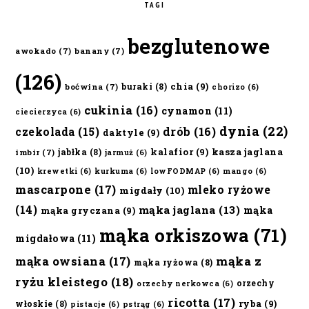
TAGI
bezglutenowe
awokado
(7)
banany
(7)
(126)
chia
(9)
buraki
(8)
boćwina
(7)
chorizo
(6)
cukinia
(16)
cynamon
(11)
ciecierzyca
(6)
dynia
(22)
czekolada
(15)
drób
(16)
daktyle
(9)
kalafior
(9)
kasza jaglana
jabłka
(8)
imbir
(7)
jarmuż
(6)
(10)
krewetki
(6)
kurkuma
(6)
lowFODMAP
(6)
mango
(6)
mascarpone
(17)
mleko ryżowe
migdały
(10)
(14)
mąka jaglana
(13)
mąka
mąka gryczana
(9)
mąka orkiszowa
(71)
migdałowa
(11)
mąka owsiana
(17)
mąka z
mąka ryżowa
(8)
ryżu kleistego
(18)
orzechy
orzechy nerkowca
(6)
ricotta
(17)
ryba
(9)
włoskie
(8)
pistacje
(6)
pstrąg
(6)