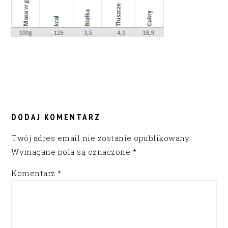
READER
INTERACTIONS
DODAJ KOMENTARZ
Twój adres email nie zostanie opublikowany.
Wymagane pola są oznaczone
*
Komentarz
*