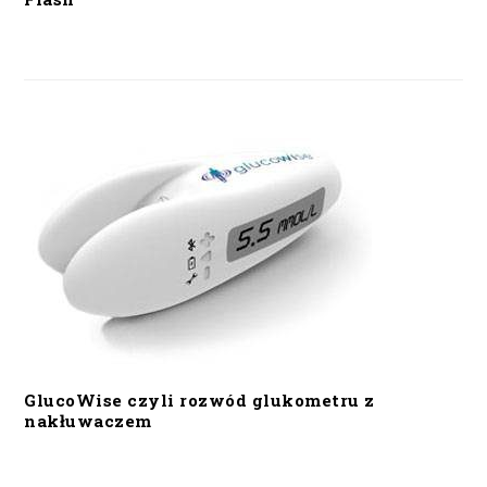
GlucoWise czyli rozwód glukometru z
nakłuwaczem