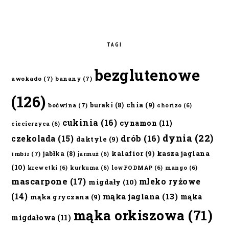
TAGI
bezglutenowe
awokado
(7)
banany
(7)
(126)
chia
(9)
buraki
(8)
boćwina
(7)
chorizo
(6)
cukinia
(16)
cynamon
(11)
ciecierzyca
(6)
dynia
(22)
czekolada
(15)
drób
(16)
daktyle
(9)
kalafior
(9)
kasza jaglana
jabłka
(8)
imbir
(7)
jarmuż
(6)
(10)
krewetki
(6)
kurkuma
(6)
lowFODMAP
(6)
mango
(6)
mascarpone
(17)
mleko ryżowe
migdały
(10)
(14)
mąka jaglana
(13)
mąka
mąka gryczana
(9)
mąka orkiszowa
(71)
migdałowa
(11)