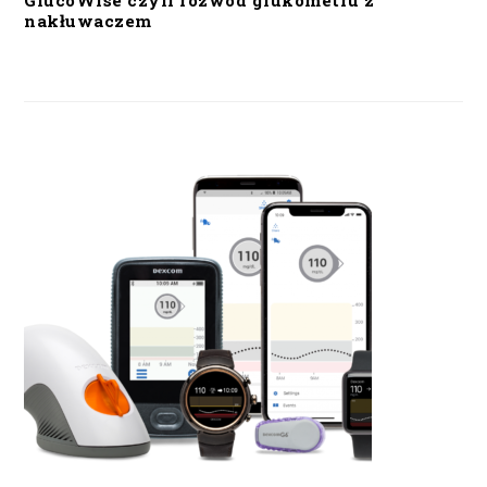
GlucoWise czyli rozwód glukometru z
nakłuwaczem