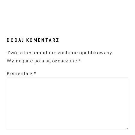
READER
INTERACTIONS
DODAJ KOMENTARZ
Twój adres email nie zostanie opublikowany.
Wymagane pola są oznaczone
*
Komentarz
*