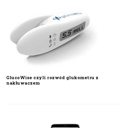
GlucoWise czyli rozwód glukometru z
nakłuwaczem