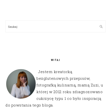
PRIMARY
SIDEBAR
Szukaj
WITAJ
Jestem kreatorką
bezglutenowych przepisów,
fotografką kulinarną, mamą Zuzi, u
której w 2012 roku zdiagnozowano
cukrzycę typu 1 co było inspiracją
do powstania tego bloga.