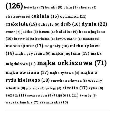
(126)
chia
(9)
buraki
(8)
boćwina
(7)
chorizo
(6)
cukinia
(16)
cynamon
(11)
ciecierzyca
(6)
dynia
(22)
czekolada
(15)
drób
(16)
daktyle
(9)
kalafior
(9)
kasza jaglana
jabłka
(8)
imbir
(7)
jarmuż
(6)
(10)
krewetki
(6)
kurkuma
(6)
lowFODMAP
(6)
mango
(6)
mascarpone
(17)
mleko ryżowe
migdały
(10)
(14)
mąka jaglana
(13)
mąka
mąka gryczana
(9)
mąka orkiszowa
(71)
migdałowa
(11)
mąka owsiana
(17)
mąka z
mąka ryżowa
(8)
ryżu kleistego
(18)
orzechy
orzechy nerkowca
(6)
ricotta
(17)
ryba
(9)
włoskie
(8)
pistacje
(6)
pstrąg
(6)
sezam
(11)
tagatoza
(11)
soczewica
(9)
twaróg
(6)
ziemniaki
(10)
wegetariańskie
(7)