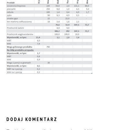
READER
INTERACTIONS
DODAJ KOMENTARZ