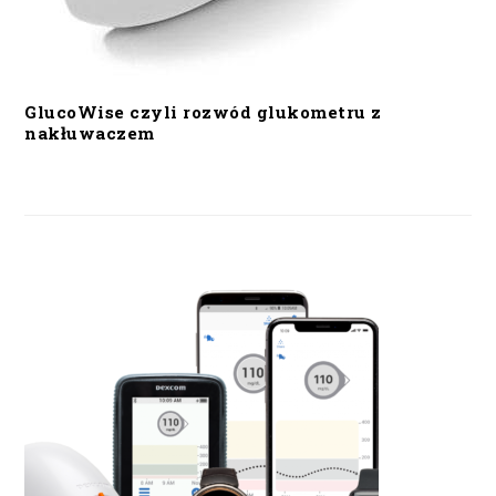
GlucoWise czyli rozwód glukometru z
nakłuwaczem