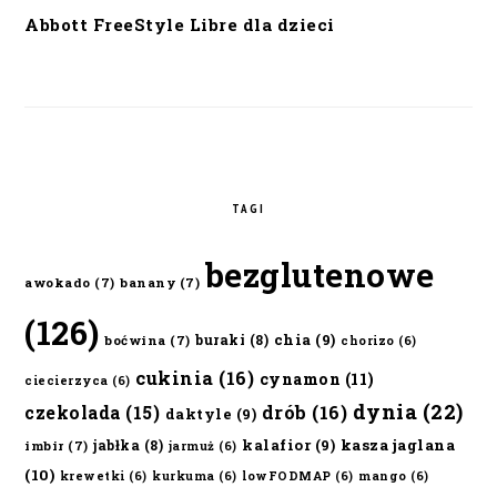
Abbott FreeStyle Libre dla dzieci
TAGI
bezglutenowe
awokado
(7)
banany
(7)
(126)
chia
(9)
buraki
(8)
boćwina
(7)
chorizo
(6)
cukinia
(16)
cynamon
(11)
ciecierzyca
(6)
dynia
(22)
czekolada
(15)
drób
(16)
daktyle
(9)
kalafior
(9)
kasza jaglana
jabłka
(8)
imbir
(7)
jarmuż
(6)
(10)
krewetki
(6)
kurkuma
(6)
lowFODMAP
(6)
mango
(6)