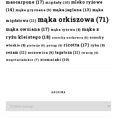
mascarpone
(17)
mleko ryżowe
migdały
(10)
(14)
mąka jaglana
(13)
mąka
mąka gryczana
(9)
mąka orkiszowa
(71)
migdałowa
(11)
mąka owsiana
(17)
mąka z
mąka ryżowa
(8)
ryżu kleistego
(18)
orzechy
orzechy nerkowca
(6)
ricotta
(17)
ryba
(9)
włoskie
(8)
pistacje
(6)
pstrąg
(6)
sezam
(11)
tagatoza
(11)
soczewica
(9)
twaróg
(6)
ziemniaki
(10)
wegetariańskie
(7)
ARCHIWA
Archiwa