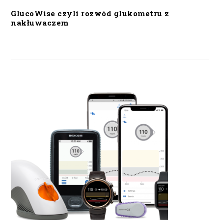
GlucoWise czyli rozwód glukometru z
nakłuwaczem