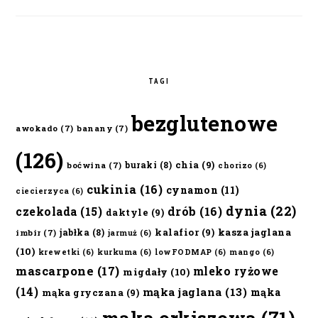
TAGI
bezglutenowe
awokado
(7)
banany
(7)
(126)
chia
(9)
buraki
(8)
boćwina
(7)
chorizo
(6)
cukinia
(16)
cynamon
(11)
ciecierzyca
(6)
dynia
(22)
czekolada
(15)
drób
(16)
daktyle
(9)
kalafior
(9)
kasza jaglana
jabłka
(8)
imbir
(7)
jarmuż
(6)
(10)
krewetki
(6)
kurkuma
(6)
lowFODMAP
(6)
mango
(6)
mascarpone
(17)
mleko ryżowe
migdały
(10)
(14)
mąka jaglana
(13)
mąka
mąka gryczana
(9)