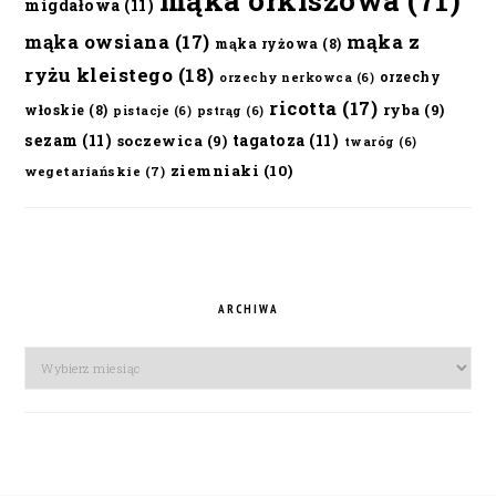
mąka orkiszowa
(71)
migdałowa
(11)
mąka owsiana
(17)
mąka z
mąka ryżowa
(8)
ryżu kleistego
(18)
orzechy
orzechy nerkowca
(6)
ricotta
(17)
ryba
(9)
włoskie
(8)
pistacje
(6)
pstrąg
(6)
sezam
(11)
tagatoza
(11)
soczewica
(9)
twaróg
(6)
ziemniaki
(10)
wegetariańskie
(7)
ARCHIWA
Archiwa