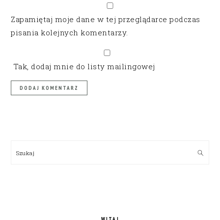
Zapamiętaj moje dane w tej przeglądarce podczas
pisania kolejnych komentarzy.
Tak, dodaj mnie do listy mailingowej
PRIMARY
SIDEBAR
Szukaj
WITAJ