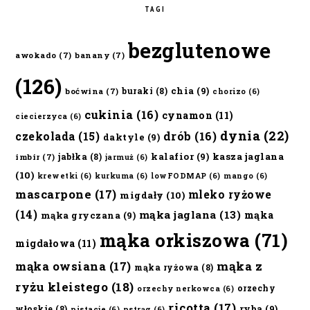
TAGI
bezglutenowe
awokado
(7)
banany
(7)
(126)
chia
(9)
buraki
(8)
boćwina
(7)
chorizo
(6)
cukinia
(16)
cynamon
(11)
ciecierzyca
(6)
dynia
(22)
czekolada
(15)
drób
(16)
daktyle
(9)
kalafior
(9)
kasza jaglana
jabłka
(8)
imbir
(7)
jarmuż
(6)
(10)
krewetki
(6)
kurkuma
(6)
lowFODMAP
(6)
mango
(6)
mascarpone
(17)
mleko ryżowe
migdały
(10)
(14)
mąka jaglana
(13)
mąka
mąka gryczana
(9)
mąka orkiszowa
(71)
migdałowa
(11)
mąka owsiana
(17)
mąka z
mąka ryżowa
(8)
ryżu kleistego
(18)
orzechy
orzechy nerkowca
(6)
ricotta
(17)
ryba
(9)
włoskie
(8)
pistacje
(6)
pstrąg
(6)