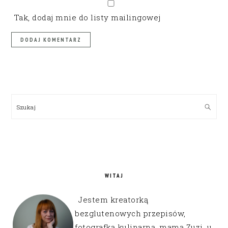
Tak, dodaj mnie do listy mailingowej
PRIMARY
SIDEBAR
Szukaj
WITAJ
Jestem kreatorką
bezglutenowych przepisów,
fotografką kulinarną, mamą Zuzi, u