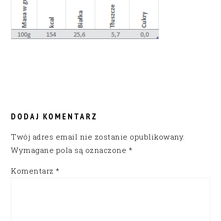
READER
INTERACTIONS
DODAJ KOMENTARZ
Twój adres email nie zostanie opublikowany.
Wymagane pola są oznaczone
*
Komentarz
*