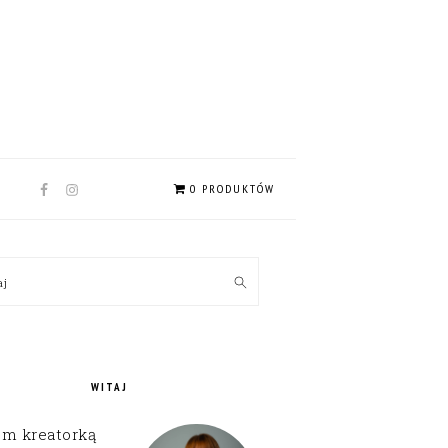
NAV
0 PRODUKTÓW
SOCIAL
MENU
MARY
kaj
EBAR
WITAJ
em kreatorką