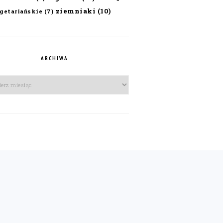
ziemniaki
(10)
getariańskie
(7)
ARCHIWA
iwa