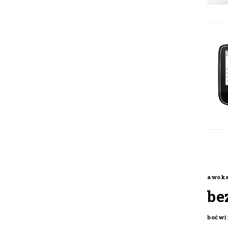
awok
be
boćwi