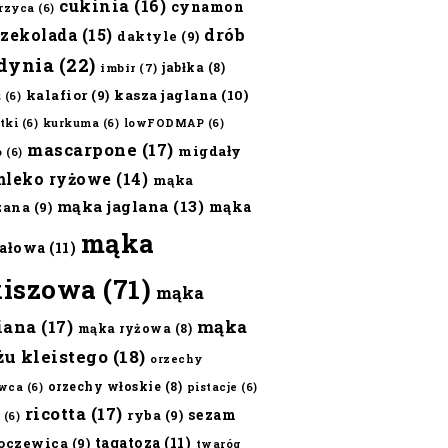
cukinia
(16)
cynamon
erzyca
(6)
czekolada
(15)
drób
daktyle
(9)
dynia
(22)
jabłka
(8)
imbir
(7)
kalafior
(9)
kasza jaglana
(10)
ż
(6)
tki
(6)
kurkuma
(6)
lowFODMAP
(6)
mascarpone
(17)
migdały
o
(6)
mleko ryżowe
(14)
mąka
mąka jaglana
(13)
mąka
zana
(9)
mąka
ałowa
(11)
kiszowa
(71)
mąka
iana
(17)
mąka
mąka ryżowa
(8)
żu kleistego
(18)
orzechy
orzechy włoskie
(8)
wca
(6)
pistacje
(6)
ricotta
(17)
sezam
ryba
(9)
(6)
tagatoza
(11)
oczewica
(9)
twaróg