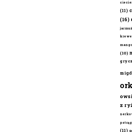
cieci
(11)
(16)
jarmu
krewe
mang
(10)
gryc
migd
or
ows
z ry
nerko
pstrąg
(11)
s