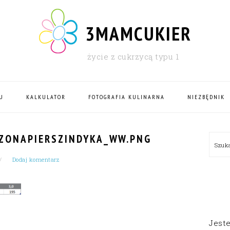
3MAMCUKIER
życie z cukrzycą typu 1
U
KALKULATOR
FOTOGRAFIA KULINARNA
NIEZBĘDNIK
PRI
ZONAPIERSZINDYKA_WW.PNG
Szu
SID
Dodaj komentarz
Jest