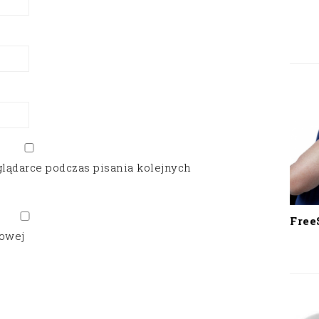
glądarce podczas pisania kolejnych
Free
gowej