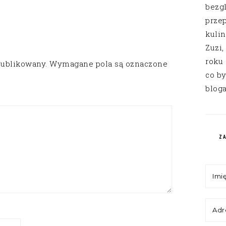
bezg
przep
kuli
Zuzi,
roku
publikowany.
Wymagane pola są oznaczone
co by
bloga
Z