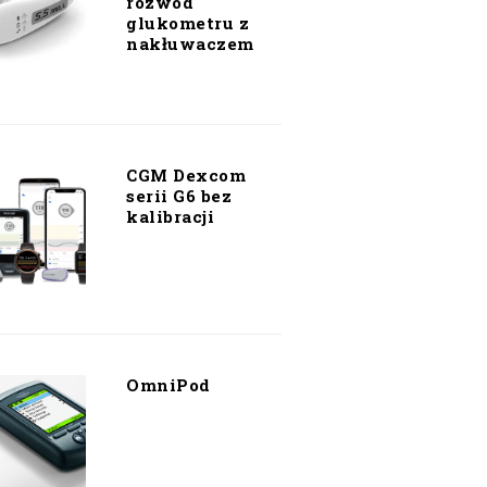
rozwód
glukometru z
nakłuwaczem
CGM Dexcom
serii G6 bez
kalibracji
OmniPod