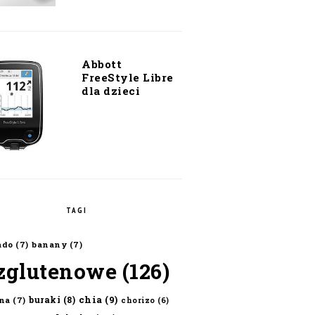
Abbott
FreeStyle Libre
dla dzieci
TAGI
ado
(7)
banany
(7)
zglutenowe
(126)
chia
(9)
buraki
(8)
na
(7)
chorizo
(6)