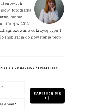
lutenowych
isów, fotografką
narną, mamą
 u której w 2012
 zdiagnozowano cukrzycę typu 1
ło inspiracją do powstania tego
.
APISZ SIĘ DO NASZEGO NEWSLETTERA