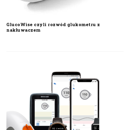
GlucoWise czyli rozwód glukometru z
nakłuwaczem