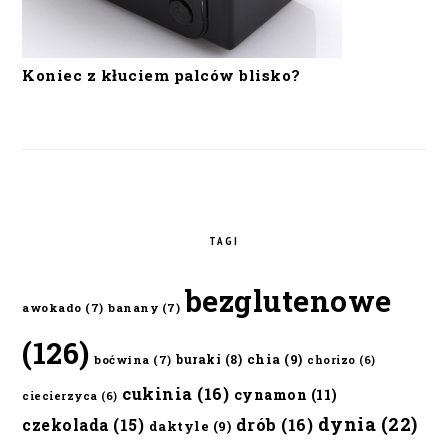
Koniec z kłuciem palców blisko?
TAGI
bezglutenowe
awokado
(7)
banany
(7)
(126)
chia
(9)
buraki
(8)
boćwina
(7)
chorizo
(6)
cukinia
(16)
cynamon
(11)
ciecierzyca
(6)
dynia
(22)
czekolada
(15)
drób
(16)
daktyle
(9)