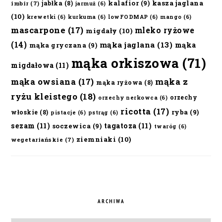
kalafior
(9)
kasza jaglana
jabłka
(8)
imbir
(7)
jarmuż
(6)
(10)
krewetki
(6)
kurkuma
(6)
lowFODMAP
(6)
mango
(6)
mascarpone
(17)
mleko ryżowe
migdały
(10)
(14)
mąka jaglana
(13)
mąka
mąka gryczana
(9)
mąka orkiszowa
(71)
migdałowa
(11)
mąka owsiana
(17)
mąka z
mąka ryżowa
(8)
ryżu kleistego
(18)
orzechy
orzechy nerkowca
(6)
ricotta
(17)
ryba
(9)
włoskie
(8)
pistacje
(6)
pstrąg
(6)
sezam
(11)
tagatoza
(11)
soczewica
(9)
twaróg
(6)
ziemniaki
(10)
wegetariańskie
(7)
ARCHIWA