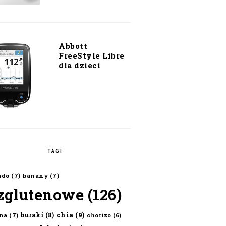
Abbott
FreeStyle Libre
dla dzieci
TAGI
ado
(7)
banany
(7)
zglutenowe
(126)
chia
(9)
buraki
(8)
na
(7)
chorizo
(6)