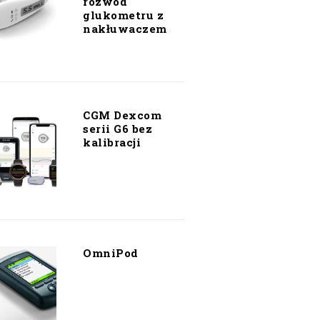
rozwód
glukometru z
nakłuwaczem
CGM Dexcom
serii G6 bez
kalibracji
OmniPod