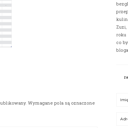
bezg
przep
kuli
Zuzi,
roku
co by
bloga
Z
publikowany.
Wymagane pola są oznaczone