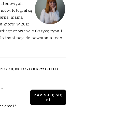
lutenowych
isów, fotografką
narną, mamą
 u której w 2012
 zdiagnozowano cukrzycę typu 1
ło inspiracją do powstania tego
.
APISZ SIĘ DO NASZEGO NEWSLETTERA