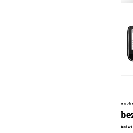
awok
be
boćwi