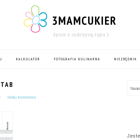
3MAMCUKIER
życie z cukrzycą typu 1
U
KALKULATOR
FOTOGRAFIA KULINARNA
NIEZBĘDNIK
PRI
_TAB
Szu
SID
Dodaj komentarz
Jest