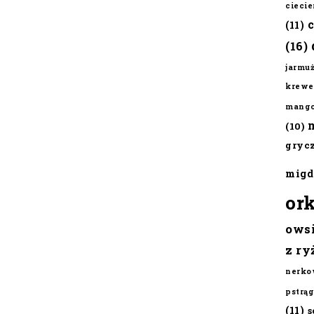
cieci
(11)
(16)
jarmu
krewe
mang
(10)
gryc
migd
or
ows
z ry
nerko
pstrąg
(11)
s