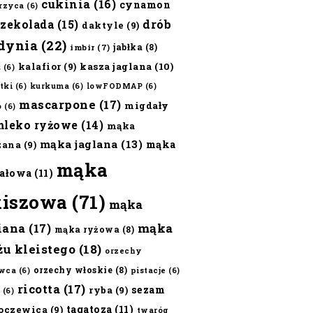
cukinia
(16)
cynamon
erzyca
(6)
czekolada
(15)
drób
daktyle
(9)
dynia
(22)
jabłka
(8)
imbir
(7)
kalafior
(9)
kasza jaglana
(10)
ż
(6)
tki
(6)
kurkuma
(6)
lowFODMAP
(6)
mascarpone
(17)
migdały
o
(6)
mleko ryżowe
(14)
mąka
mąka jaglana
(13)
mąka
zana
(9)
mąka
ałowa
(11)
kiszowa
(71)
mąka
iana
(17)
mąka
mąka ryżowa
(8)
żu kleistego
(18)
orzechy
orzechy włoskie
(8)
wca
(6)
pistacje
(6)
ricotta
(17)
sezam
ryba
(9)
(6)
tagatoza
(11)
oczewica
(9)
twaróg