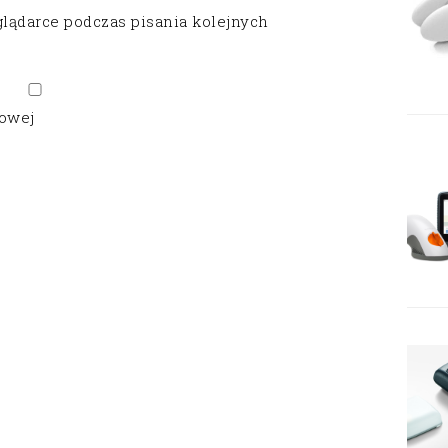
glądarce podczas pisania kolejnych
gowej