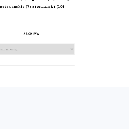
ziemniaki
(10)
getariańskie
(7)
ARCHIWA
iwa