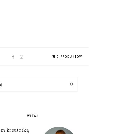
NAV
0 PRODUKTÓW
SOCIAL
MENU
MARY
kaj
EBAR
WITAJ
em kreatorką