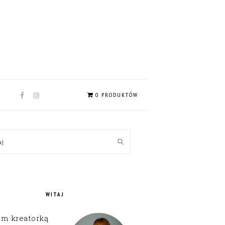
NAV
0 PRODUKTÓW
SOCIAL
MENU
MARY
kaj
EBAR
WITAJ
em kreatorką