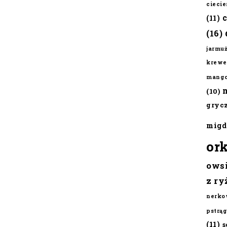
cieci
(11)
(16)
jarmu
krewe
mang
(10)
gryc
migd
or
ows
z ry
nerko
pstrąg
(11)
s