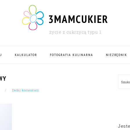
3MAMCUKIER
życie z cukrzycą typu 1
U
KALKULATOR
FOTOGRAFIA KULINARNA
NIEZBĘDNIK
PRI
WY
Szu
SID
Dodaj komentarz
Jest