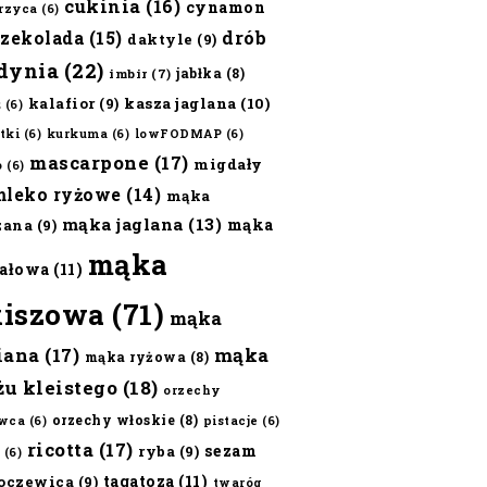
cukinia
(16)
cynamon
erzyca
(6)
czekolada
(15)
drób
daktyle
(9)
dynia
(22)
jabłka
(8)
imbir
(7)
kalafior
(9)
kasza jaglana
(10)
ż
(6)
tki
(6)
kurkuma
(6)
lowFODMAP
(6)
mascarpone
(17)
migdały
o
(6)
mleko ryżowe
(14)
mąka
mąka jaglana
(13)
mąka
zana
(9)
mąka
ałowa
(11)
kiszowa
(71)
mąka
iana
(17)
mąka
mąka ryżowa
(8)
żu kleistego
(18)
orzechy
orzechy włoskie
(8)
wca
(6)
pistacje
(6)
ricotta
(17)
sezam
ryba
(9)
(6)
tagatoza
(11)
oczewica
(9)
twaróg