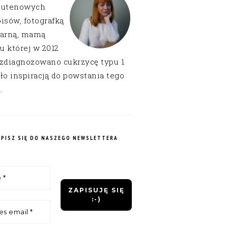
lutenowych
isów, fotografką
narną, mamą
 u której w 2012
 zdiagnozowano cukrzycę typu 1
ło inspiracją do powstania tego
.
APISZ SIĘ DO NASZEGO NEWSLETTERA