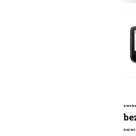
awok
be
boćwi