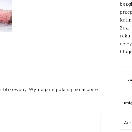
bezg
przep
kuli
Zuzi,
roku
co by
bloga
Z
publikowany.
Wymagane pola są oznaczone