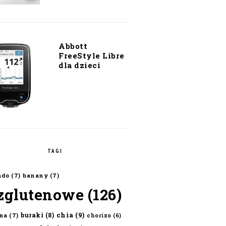
Abbott
FreeStyle Libre
dla dzieci
TAGI
ado
(7)
banany
(7)
zglutenowe
(126)
chia
(9)
buraki
(8)
na
(7)
chorizo
(6)