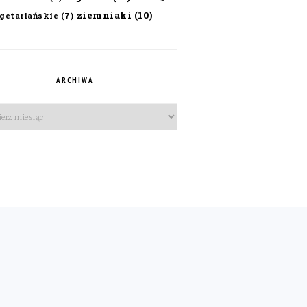
ziemniaki
(10)
getariańskie
(7)
ARCHIWA
iwa