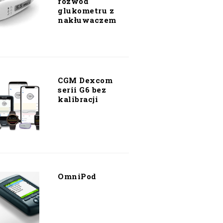
rozwód
glukometru z
nakłuwaczem
CGM Dexcom
serii G6 bez
kalibracji
OmniPod