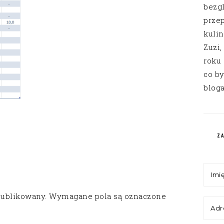
bezg
przep
kuli
Zuzi,
roku
co by
bloga
Z
publikowany.
Wymagane pola są oznaczone