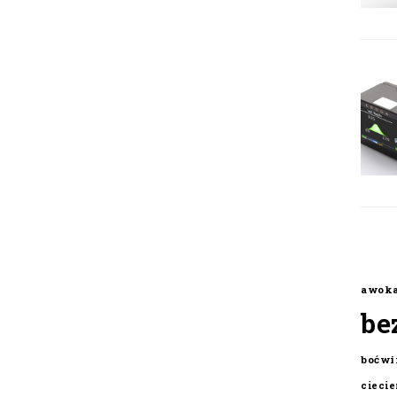
awok
be
boćwi
cieci