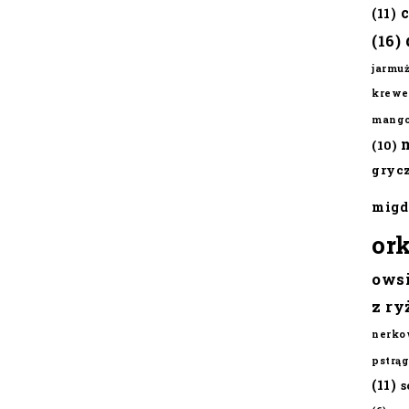
(11)
(16)
jarmu
krewe
mang
(10)
gryc
migd
or
ows
z ry
nerko
pstrąg
(11)
s