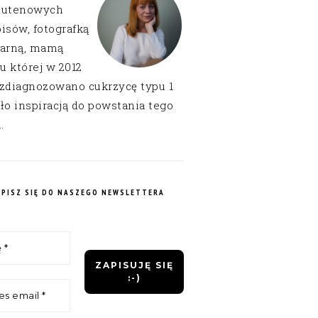
lutenowych
isów, fotografką
narną, mamą
 u której w 2012
 zdiagnozowano cukrzycę typu 1
ło inspiracją do powstania tego
.
APISZ SIĘ DO NASZEGO NEWSLETTERA