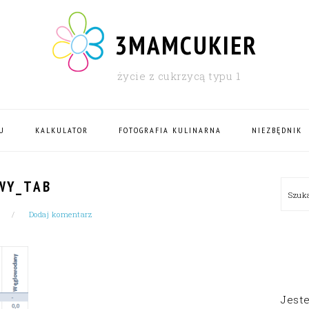
3MAMCUKIER
życie z cukrzycą typu 1
U
KALKULATOR
FOTOGRAFIA KULINARNA
NIEZBĘDNIK
PRI
WY_TAB
Szu
SID
Dodaj komentarz
Jest