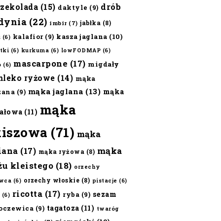
czekolada
(15)
drób
daktyle
(9)
dynia
(22)
jabłka
(8)
imbir
(7)
kalafior
(9)
kasza jaglana
(10)
ż
(6)
tki
(6)
kurkuma
(6)
lowFODMAP
(6)
mascarpone
(17)
migdały
o
(6)
mleko ryżowe
(14)
mąka
mąka jaglana
(13)
mąka
zana
(9)
mąka
ałowa
(11)
kiszowa
(71)
mąka
iana
(17)
mąka
mąka ryżowa
(8)
żu kleistego
(18)
orzechy
orzechy włoskie
(8)
wca
(6)
pistacje
(6)
ricotta
(17)
sezam
ryba
(9)
(6)
tagatoza
(11)
oczewica
(9)
twaróg