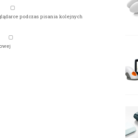
glądarce podczas pisania kolejnych
gowej