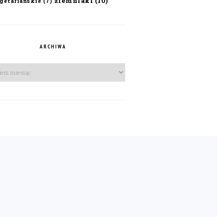
ziemniaki
(10)
getariańskie
(7)
ARCHIWA
iwa