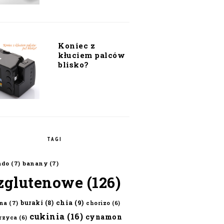
Koniec z
kłuciem palców
blisko?
TAGI
ado
(7)
banany
(7)
zglutenowe
(126)
chia
(9)
buraki
(8)
na
(7)
chorizo
(6)
cukinia
(16)
cynamon
erzyca
(6)