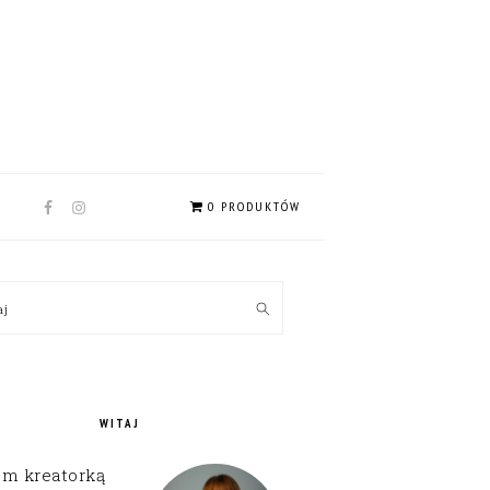
NAV
0 PRODUKTÓW
SOCIAL
MENU
MARY
kaj
EBAR
WITAJ
em kreatorką