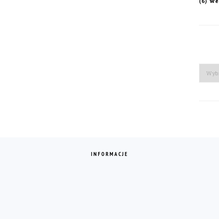
we
(6)
Arch
INFORMACJE