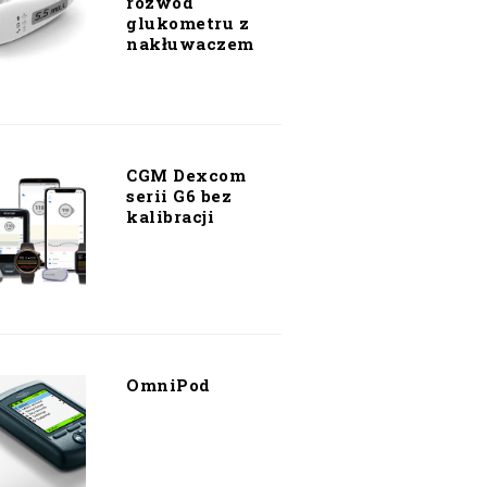
rozwód
glukometru z
nakłuwaczem
CGM Dexcom
serii G6 bez
kalibracji
OmniPod