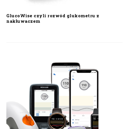
GlucoWise czyli rozwód glukometru z
nakłuwaczem