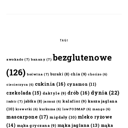
TAGI
bezglutenowe
awokado
(7)
banany
(7)
(126)
chia
(9)
buraki
(8)
boćwina
(7)
chorizo
(6)
cukinia
(16)
cynamon
(11)
ciecierzyca
(6)
dynia
(22)
czekolada
(15)
drób
(16)
daktyle
(9)
kalafior
(9)
kasza jaglana
jabłka
(8)
imbir
(7)
jarmuż
(6)
(10)
krewetki
(6)
kurkuma
(6)
lowFODMAP
(6)
mango
(6)
mascarpone
(17)
mleko ryżowe
migdały
(10)
(14)
mąka jaglana
(13)
mąka
mąka gryczana
(9)