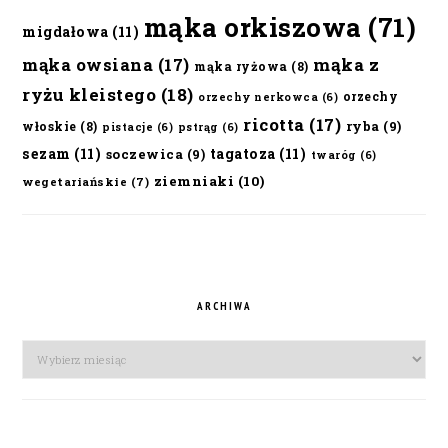
mąka orkiszowa
(71)
migdałowa
(11)
mąka owsiana
(17)
mąka z
mąka ryżowa
(8)
ryżu kleistego
(18)
orzechy
orzechy nerkowca
(6)
ricotta
(17)
ryba
(9)
włoskie
(8)
pistacje
(6)
pstrąg
(6)
sezam
(11)
tagatoza
(11)
soczewica
(9)
twaróg
(6)
ziemniaki
(10)
wegetariańskie
(7)
ARCHIWA
Archiwa