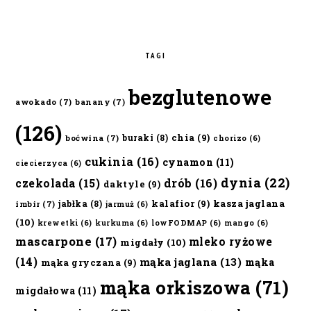
TAGI
bezglutenowe
awokado
(7)
banany
(7)
(126)
chia
(9)
buraki
(8)
boćwina
(7)
chorizo
(6)
cukinia
(16)
cynamon
(11)
ciecierzyca
(6)
dynia
(22)
czekolada
(15)
drób
(16)
daktyle
(9)
kalafior
(9)
kasza jaglana
jabłka
(8)
imbir
(7)
jarmuż
(6)
(10)
krewetki
(6)
kurkuma
(6)
lowFODMAP
(6)
mango
(6)
mascarpone
(17)
mleko ryżowe
migdały
(10)
(14)
mąka jaglana
(13)
mąka
mąka gryczana
(9)
mąka orkiszowa
(71)
migdałowa
(11)