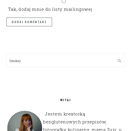
Tak, dodaj mnie do listy mailingowej
PRIMARY
SIDEBAR
Szukaj
WITAJ
Jestem kreatorką
bezglutenowych przepisów,
fotografką kulinarną, mamą Zuzi, u