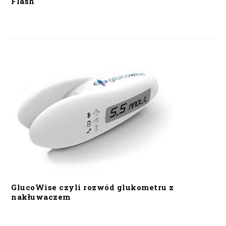
Flash
GlucoWise czyli rozwód glukometru z
nakłuwaczem