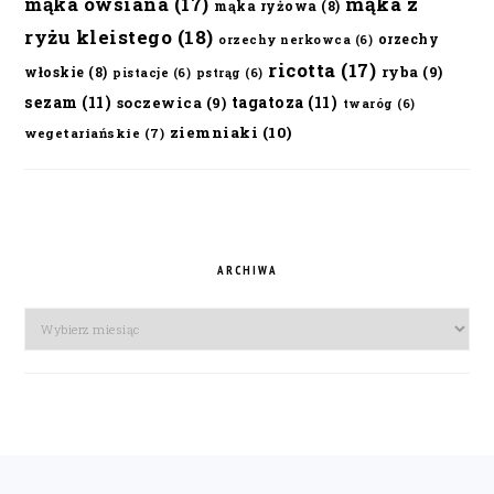
mąka owsiana
(17)
mąka z
mąka ryżowa
(8)
ryżu kleistego
(18)
orzechy
orzechy nerkowca
(6)
ricotta
(17)
ryba
(9)
włoskie
(8)
pistacje
(6)
pstrąg
(6)
sezam
(11)
tagatoza
(11)
soczewica
(9)
twaróg
(6)
ziemniaki
(10)
wegetariańskie
(7)
ARCHIWA
Archiwa
FOOTER