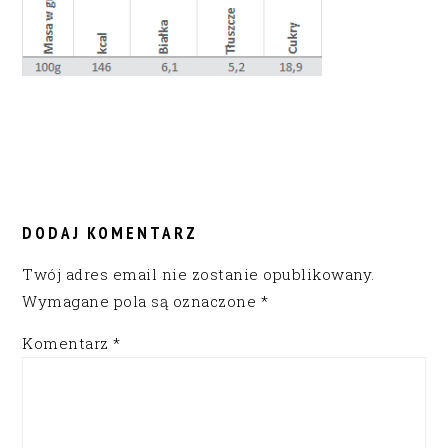
READER
INTERACTIONS
DODAJ KOMENTARZ
Twój adres email nie zostanie opublikowany.
Wymagane pola są oznaczone
*
Komentarz
*