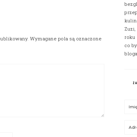
bezg
przep
kuli
Zuzi,
roku
publikowany.
Wymagane pola są oznaczone
co by
bloga
Z