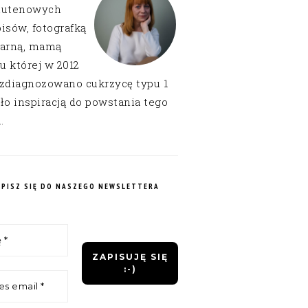
lutenowych
isów, fotografką
narną, mamą
 u której w 2012
 zdiagnozowano cukrzycę typu 1
ło inspiracją do powstania tego
.
APISZ SIĘ DO NASZEGO NEWSLETTERA