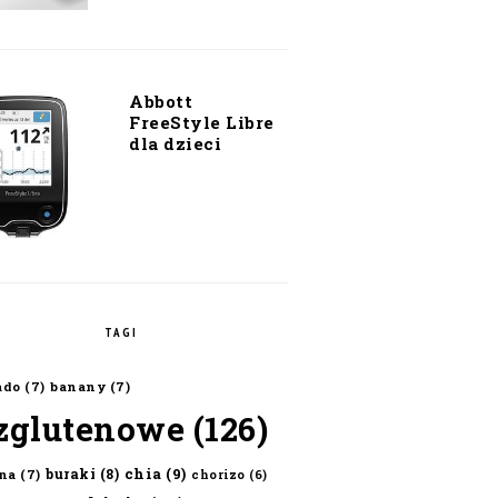
Abbott
FreeStyle Libre
dla dzieci
TAGI
ado
(7)
banany
(7)
zglutenowe
(126)
chia
(9)
buraki
(8)
na
(7)
chorizo
(6)