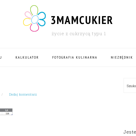
3MAMCUKIER
życie z cukrzycą typu 1
U
KALKULATOR
FOTOGRAFIA KULINARNA
NIEZBĘDNIK
PRI
Szu
SID
Dodaj komentarz
Jest