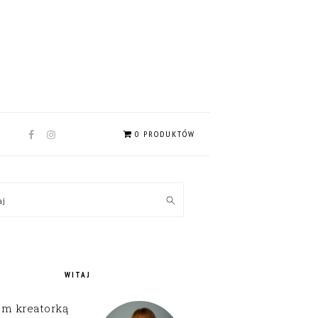
NAV
0 PRODUKTÓW
SOCIAL
MENU
MARY
kaj
EBAR
WITAJ
em kreatorką