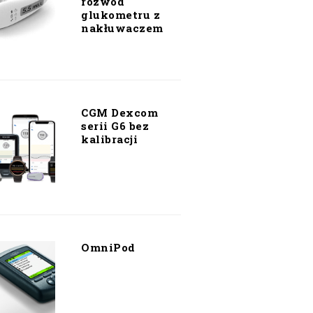
rozwód
glukometru z
nakłuwaczem
CGM Dexcom
serii G6 bez
kalibracji
OmniPod