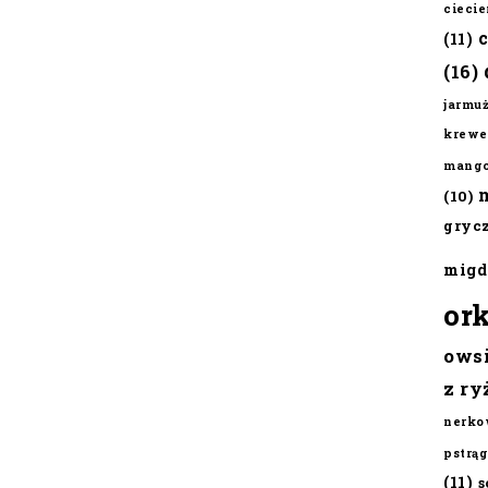
cieci
(11)
(16)
jarmu
krewe
mang
(10)
gryc
migd
or
ows
z ry
nerko
pstrąg
(11)
s