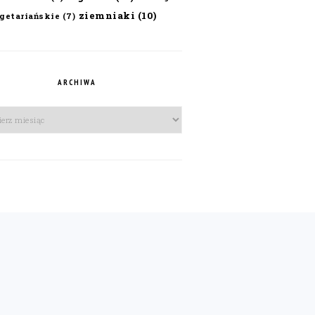
ziemniaki
(10)
getariańskie
(7)
ARCHIWA
iwa