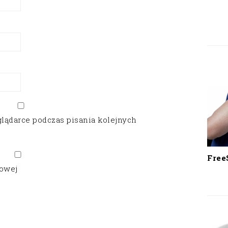
glądarce podczas pisania kolejnych
Free
gowej