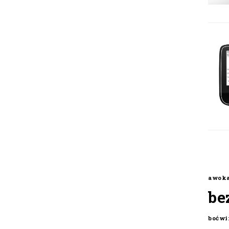
awok
be
boćwi