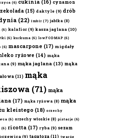
cukinia
(16)
cynamon
erzyca
(6)
czekolada
(15)
drób
daktyle
(9)
dynia
(22)
jabłka
(8)
imbir
(7)
kalafior
(9)
kasza jaglana
(10)
ż
(6)
tki
(6)
kurkuma
(6)
lowFODMAP
(6)
mascarpone
(17)
migdały
o
(6)
mleko ryżowe
(14)
mąka
mąka jaglana
(13)
mąka
zana
(9)
mąka
ałowa
(11)
kiszowa
(71)
mąka
iana
(17)
mąka
mąka ryżowa
(8)
żu kleistego
(18)
orzechy
orzechy włoskie
(8)
wca
(6)
pistacje
(6)
ricotta
(17)
sezam
ryba
(9)
(6)
tagatoza
(11)
oczewica
(9)
twaróg