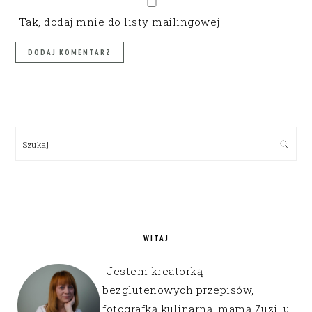
Tak, dodaj mnie do listy mailingowej
PRIMARY
SIDEBAR
Szukaj
WITAJ
Jestem kreatorką
bezglutenowych przepisów,
fotografką kulinarną, mamą Zuzi, u