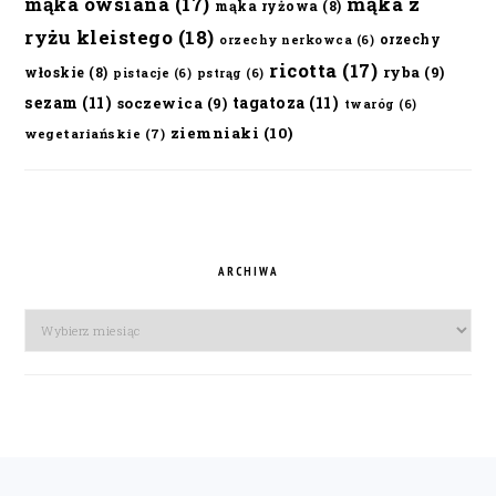
mąka owsiana
(17)
mąka z
mąka ryżowa
(8)
ryżu kleistego
(18)
orzechy
orzechy nerkowca
(6)
ricotta
(17)
ryba
(9)
włoskie
(8)
pistacje
(6)
pstrąg
(6)
sezam
(11)
tagatoza
(11)
soczewica
(9)
twaróg
(6)
ziemniaki
(10)
wegetariańskie
(7)
ARCHIWA
Archiwa
FOOTER