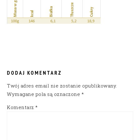
READER
INTERACTIONS
DODAJ KOMENTARZ
Twój adres email nie zostanie opublikowany.
Wymagane pola są oznaczone
*
Komentarz
*