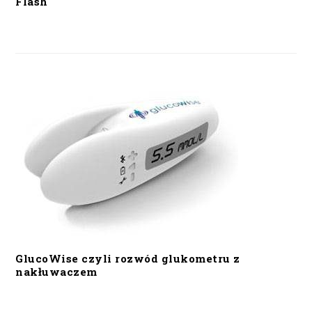
Flash
GlucoWise czyli rozwód glukometru z
nakłuwaczem