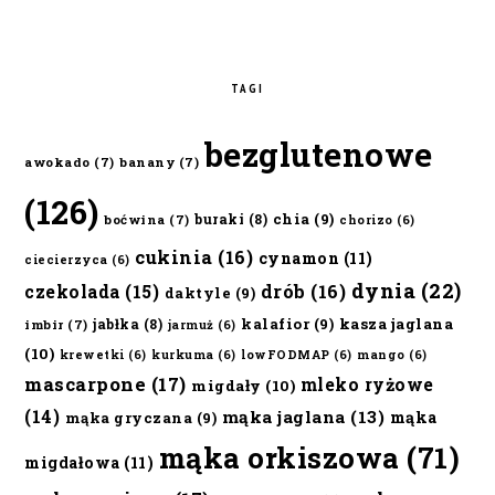
TAGI
bezglutenowe
awokado
(7)
banany
(7)
(126)
chia
(9)
buraki
(8)
boćwina
(7)
chorizo
(6)
cukinia
(16)
cynamon
(11)
ciecierzyca
(6)
dynia
(22)
czekolada
(15)
drób
(16)
daktyle
(9)
kalafior
(9)
kasza jaglana
jabłka
(8)
imbir
(7)
jarmuż
(6)
(10)
krewetki
(6)
kurkuma
(6)
lowFODMAP
(6)
mango
(6)
mascarpone
(17)
mleko ryżowe
migdały
(10)
(14)
mąka jaglana
(13)
mąka
mąka gryczana
(9)
mąka orkiszowa
(71)
migdałowa
(11)