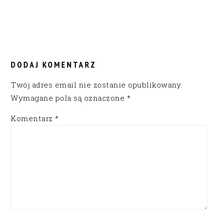
READER
INTERACTIONS
DODAJ KOMENTARZ
Twój adres email nie zostanie opublikowany.
Wymagane pola są oznaczone
*
Komentarz
*