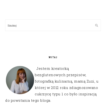
PRIMARY
SIDEBAR
Szukaj
WITAJ
Jestem kreatorką
bezglutenowych przepisów,
fotografką kulinarną, mamą Zuzi, u
której w 2012 roku zdiagnozowano
cukrzycę typu 1 co było inspiracją
do powstania tego bloga.