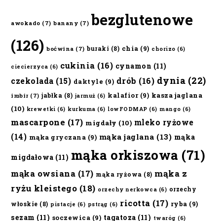
bezglutenowe
awokado
(7)
banany
(7)
(126)
chia
(9)
buraki
(8)
boćwina
(7)
chorizo
(6)
cukinia
(16)
cynamon
(11)
ciecierzyca
(6)
dynia
(22)
czekolada
(15)
drób
(16)
daktyle
(9)
kalafior
(9)
kasza jaglana
jabłka
(8)
imbir
(7)
jarmuż
(6)
(10)
krewetki
(6)
kurkuma
(6)
lowFODMAP
(6)
mango
(6)
mascarpone
(17)
mleko ryżowe
migdały
(10)
(14)
mąka jaglana
(13)
mąka
mąka gryczana
(9)
mąka orkiszowa
(71)
migdałowa
(11)
mąka owsiana
(17)
mąka z
mąka ryżowa
(8)
ryżu kleistego
(18)
orzechy
orzechy nerkowca
(6)
ricotta
(17)
ryba
(9)
włoskie
(8)
pistacje
(6)
pstrąg
(6)
sezam
(11)
tagatoza
(11)
soczewica
(9)
twaróg
(6)