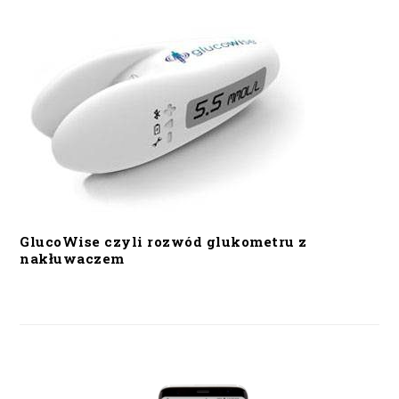
GlucoWise czyli rozwód glukometru z
nakłuwaczem