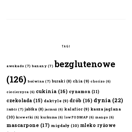
TAGI
bezglutenowe
awokado
(7)
banany
(7)
(126)
chia
(9)
buraki
(8)
boćwina
(7)
chorizo
(6)
cukinia
(16)
cynamon
(11)
ciecierzyca
(6)
dynia
(22)
czekolada
(15)
drób
(16)
daktyle
(9)
kalafior
(9)
kasza jaglana
jabłka
(8)
imbir
(7)
jarmuż
(6)
(10)
krewetki
(6)
kurkuma
(6)
lowFODMAP
(6)
mango
(6)
mascarpone
(17)
mleko ryżowe
migdały
(10)