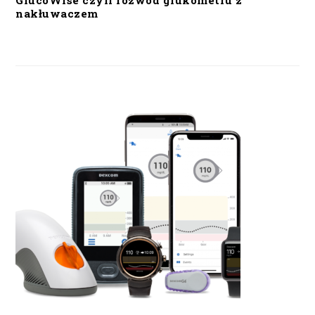
GlucoWise czyli rozwód glukometru z
nakłuwaczem