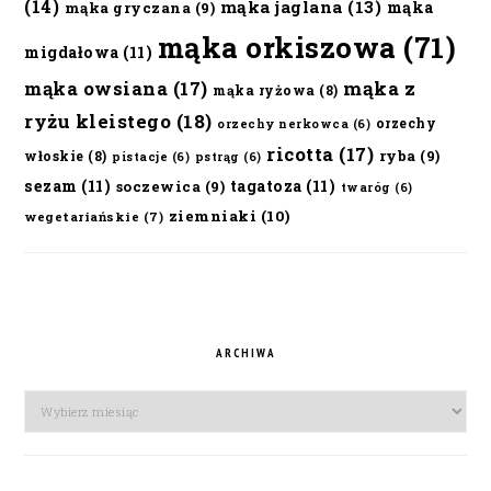
(14)
mąka jaglana
(13)
mąka
mąka gryczana
(9)
mąka orkiszowa
(71)
migdałowa
(11)
mąka owsiana
(17)
mąka z
mąka ryżowa
(8)
ryżu kleistego
(18)
orzechy
orzechy nerkowca
(6)
ricotta
(17)
ryba
(9)
włoskie
(8)
pistacje
(6)
pstrąg
(6)
sezam
(11)
tagatoza
(11)
soczewica
(9)
twaróg
(6)
ziemniaki
(10)
wegetariańskie
(7)
ARCHIWA
Archiwa