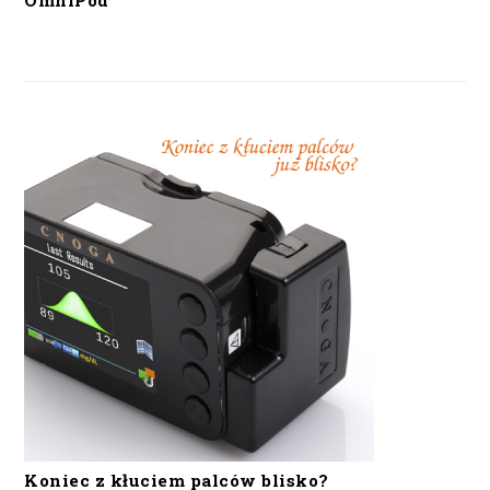
OmniPod
Koniec z kłuciem palców blisko?