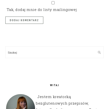
Tak, dodaj mnie do listy mailingowej
PRIMARY
SIDEBAR
Szukaj
WITAJ
Jestem kreatorką
bezglutenowych przepisów,