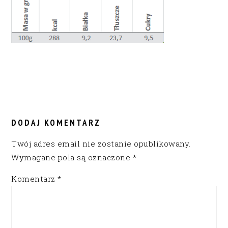
READER
INTERACTIONS
DODAJ KOMENTARZ
Twój adres email nie zostanie opublikowany.
Wymagane pola są oznaczone
*
Komentarz
*