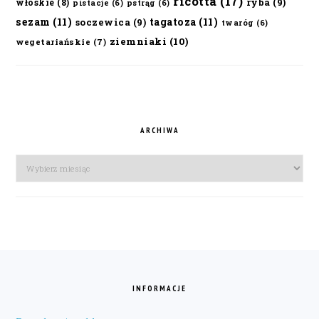
ricotta
(17)
ryba
(9)
włoskie
(8)
pistacje
(6)
pstrąg
(6)
sezam
(11)
tagatoza
(11)
soczewica
(9)
twaróg
(6)
ziemniaki
(10)
wegetariańskie
(7)
ARCHIWA
Archiwa
FOOTER
INFORMACJE