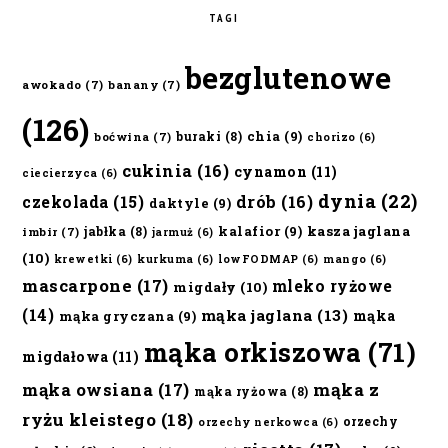
TAGI
bezglutenowe
awokado
(7)
banany
(7)
(126)
chia
(9)
buraki
(8)
boćwina
(7)
chorizo
(6)
cukinia
(16)
cynamon
(11)
ciecierzyca
(6)
dynia
(22)
czekolada
(15)
drób
(16)
daktyle
(9)
kalafior
(9)
kasza jaglana
jabłka
(8)
imbir
(7)
jarmuż
(6)
(10)
krewetki
(6)
kurkuma
(6)
lowFODMAP
(6)
mango
(6)
mascarpone
(17)
mleko ryżowe
migdały
(10)
(14)
mąka jaglana
(13)
mąka
mąka gryczana
(9)
mąka orkiszowa
(71)
migdałowa
(11)
mąka owsiana
(17)
mąka z
mąka ryżowa
(8)
ryżu kleistego
(18)
orzechy
orzechy nerkowca
(6)