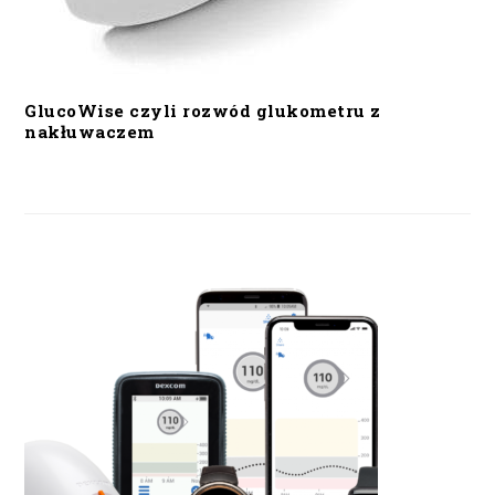
GlucoWise czyli rozwód glukometru z
nakłuwaczem