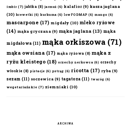
kalafior
(9)
kasza jaglana
jabłka
(8)
imbir
(7)
jarmuż
(6)
(10)
krewetki
(6)
kurkuma
(6)
lowFODMAP
(6)
mango
(6)
mascarpone
(17)
mleko ryżowe
migdały
(10)
(14)
mąka jaglana
(13)
mąka
mąka gryczana
(9)
mąka orkiszowa
(71)
migdałowa
(11)
mąka owsiana
(17)
mąka z
mąka ryżowa
(8)
ryżu kleistego
(18)
orzechy
orzechy nerkowca
(6)
ricotta
(17)
ryba
(9)
włoskie
(8)
pistacje
(6)
pstrąg
(6)
sezam
(11)
tagatoza
(11)
soczewica
(9)
twaróg
(6)
ziemniaki
(10)
wegetariańskie
(7)
ARCHIWA