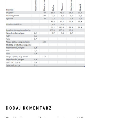
READER
INTERACTIONS
DODAJ KOMENTARZ