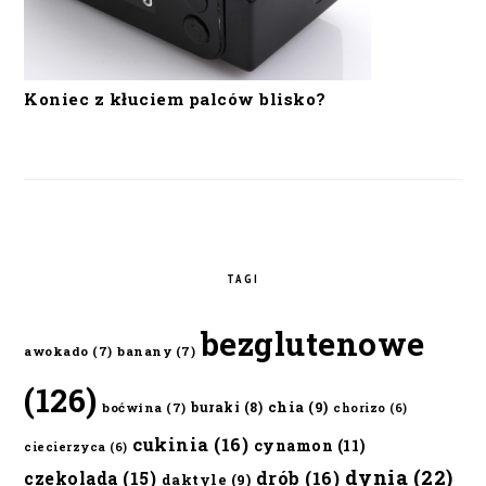
Koniec z kłuciem palców blisko?
TAGI
bezglutenowe
awokado
(7)
banany
(7)
(126)
chia
(9)
buraki
(8)
boćwina
(7)
chorizo
(6)
cukinia
(16)
cynamon
(11)
ciecierzyca
(6)
dynia
(22)
czekolada
(15)
drób
(16)
daktyle
(9)