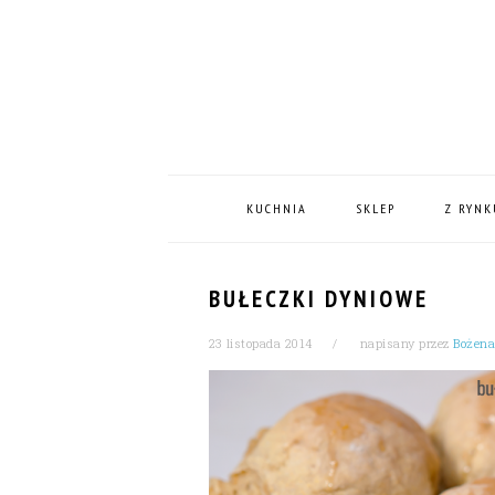
Skip
Skip
Skip
Skip
to
to
to
to
primary
content
primary
footer
navigation
sidebar
MAIN
NAVIGATION
KUCHNIA
SKLEP
Z RYNK
BUŁECZKI DYNIOWE
23 listopada 2014
napisany przez
Bożena