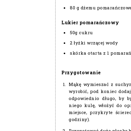
80 g dżemu pomarańczoweg
Lukier pomarańczowy
50g cukru
2 łyżki wrzącej wody
skórka otarta z 1 pomara
Przygotowanie
Mąkę wymieszać z suchym
wyrobić, pod koniec dodaj
odpowiednio długo, by b
niego kulę, włożyć do op
miejsce, przykryte ściere
godziny).
Przygotować dużą płaską b