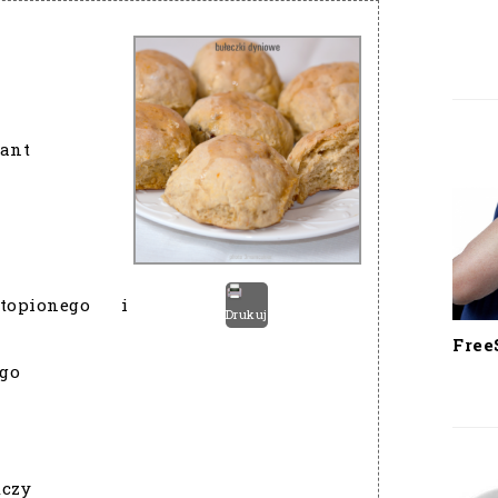
tant
opionego i
Drukuj
Free
ego
ńczy