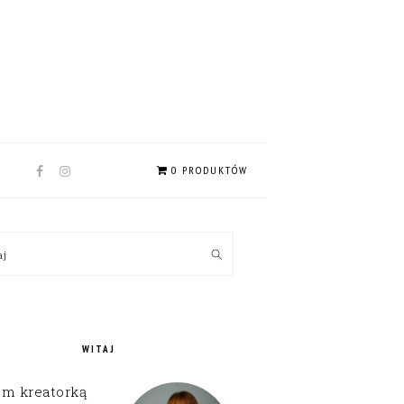
NAV
0 PRODUKTÓW
SOCIAL
MENU
MARY
kaj
EBAR
WITAJ
em kreatorką