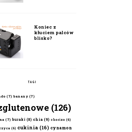
Koniec z
kłuciem palców
blisko?
TAGI
ado
(7)
banany
(7)
zglutenowe
(126)
chia
(9)
buraki
(8)
na
(7)
chorizo
(6)
cukinia
(16)
cynamon
erzyca
(6)