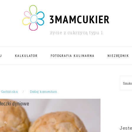
3MAMCUKIER
życie z cukrzycą typu 1
U
KALKULATOR
FOTOGRAFIA KULINARNA
NIEZBĘDNIK
PRI
Szu
SID
 Garbińska
Dodaj komentarz
Jest