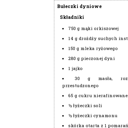
Bułeczki dyniowe
Składniki
750 g mąki orkiszowej
14 g drożdży suchych ins
150 g mleka ryżowego
280 g pieczonej dyni
1 jajko
30 g masła, rozt
przestudzonego
65 g cukru nierafinowan
½ łyżeczki soli
½ łyżeczki cynamonu
skórka otarta z 1 pomara