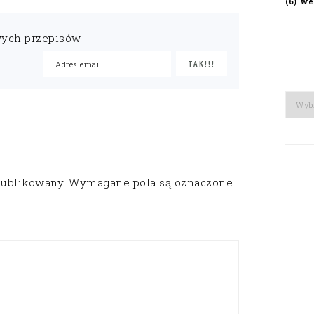
we
(6)
wych przepisów
Arch
publikowany.
Wymagane pola są oznaczone