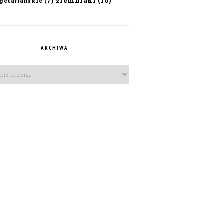
ziemniaki
(10)
getariańskie
(7)
ARCHIWA
iwa