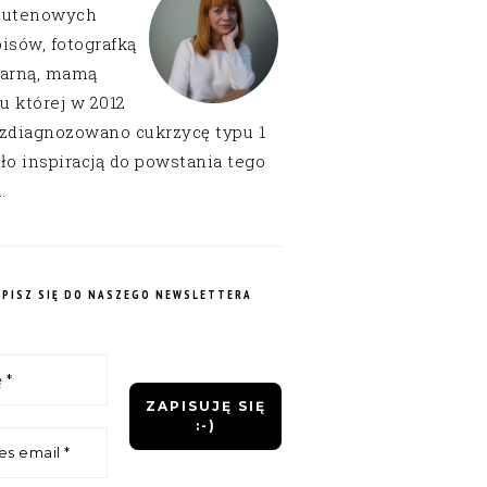
lutenowych
isów, fotografką
narną, mamą
 u której w 2012
 zdiagnozowano cukrzycę typu 1
ło inspiracją do powstania tego
.
APISZ SIĘ DO NASZEGO NEWSLETTERA