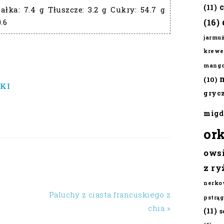
(11)
ałka:
7.4 g
Tłuszcze:
3.2 g
Cukry:
54.7 g
0.6
(16)
jarmu
krewe
mang
(10)
KI
gryc
migd
or
ows
z ry
nerko
Paluchy z ciasta francuskiego z
pstrąg
chia »
(11)
s