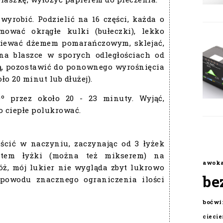
wyrobić. Podzielić na 16 części, każda o
ować okrągłe kulki (bułeczki), lekko
dziewać dżemem pomarańczowym, sklejać,
 na blaszce w sporych odległościach od
ką, pozostawić do ponownego wyrośnięcia
ło 20 minut lub dłużej).
º przez około 20 - 23 minuty. Wyjąć,
o ciepłe polukrować.
ścić w naczyniu, zaczynając od 3 łyżek
ietem łyżki (można też mikserem) na
awok
óż, mój lukier nie wygląda zbyt lukrowo
be
 powodu znacznego ograniczenia ilości
boćwi
cieci