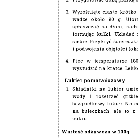
Wyrośnięte ciasto krótko 
wadze około 80 g. Uform
spłaszczać na dłoni, na
formując kulki. Układać
siebie. Przykryć ścierecz
i podwojenia objętości (oko
Piec w temperaturze 180
wystudzić na kratce. Lekk
Lukier pomarańczowy
Składniki na lukier umie
wody i rozetrzeć grzb
bezgrudkowy lukier. No c
na bułeczkach, ale to z
cukru.
Wartość odżywcza w 100g