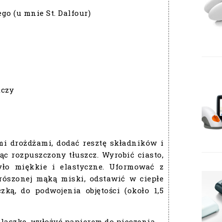
o (u mnie St. Dalfour)
ńczy
i drożdżami, dodać resztę składników i
ąc rozpuszczony tłuszcz. Wyrobić ciasto,
yło miękkie i elastyczne. Uformować z
rószonej mąką miski, odstawić w ciepłe
czką, do podwojenia objętości (około 1,5
laszkę, wyłożyć papierem do pieczenia.