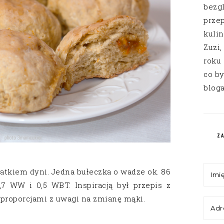
bezg
przep
kuli
Zuzi,
roku
co by
bloga
Z
datkiem dyni. Jedna bułeczka o wadze ok. 86
7 WW i 0,5 WBT. Inspiracją był przepis z
proporcjami z uwagi na zmianę mąki.