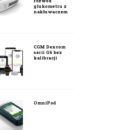
rozwód
glukometru z
nakłuwaczem
CGM Dexcom
serii G6 bez
kalibracji
OmniPod