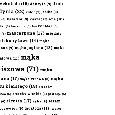
czekolada
(15)
drób
daktyle
(9)
dynia
(22)
jabłka
(8)
imbir
(7)
kalafior
(9)
kasza jaglana
(10)
ż
(6)
tki
(6)
kurkuma
(6)
lowFODMAP
(6)
mascarpone
(17)
migdały
o
(6)
mleko ryżowe
(14)
mąka
mąka jaglana
(13)
mąka
zana
(9)
mąka
ałowa
(11)
kiszowa
(71)
mąka
iana
(17)
mąka
mąka ryżowa
(8)
żu kleistego
(18)
orzechy
orzechy włoskie
(8)
wca
(6)
pistacje
(6)
ricotta
(17)
sezam
ryba
(9)
(6)
tagatoza
(11)
oczewica
(9)
twaróg