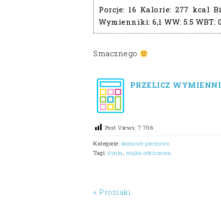
Porcje:
16
Kalorie:
277 kcal
Bi
Wymienniki:
6,1
WW:
5.5
WBT:
Smacznego
PRZELICZ WYMIENNI
Post Views:
7 706
Kategorie:
domowe pieczywo
Tagi:
dynia
,
mąka orkiszowa
« Proziaki