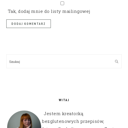
Tak, dodaj mnie do listy mailingowej
PRIMARY
SIDEBAR
Szukaj
WITAJ
Jestem kreatorką
bezglutenowych przepisów,