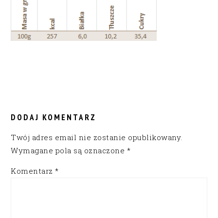
READER
INTERACTIONS
DODAJ KOMENTARZ
Twój adres email nie zostanie opublikowany.
Wymagane pola są oznaczone
*
Komentarz
*