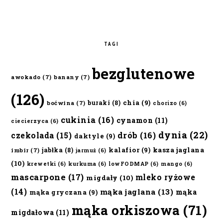
TAGI
bezglutenowe
awokado
(7)
banany
(7)
(126)
chia
(9)
buraki
(8)
boćwina
(7)
chorizo
(6)
cukinia
(16)
cynamon
(11)
ciecierzyca
(6)
dynia
(22)
czekolada
(15)
drób
(16)
daktyle
(9)
kalafior
(9)
kasza jaglana
jabłka
(8)
imbir
(7)
jarmuż
(6)
(10)
krewetki
(6)
kurkuma
(6)
lowFODMAP
(6)
mango
(6)
mascarpone
(17)
mleko ryżowe
migdały
(10)
(14)
mąka jaglana
(13)
mąka
mąka gryczana
(9)
mąka orkiszowa
(71)
migdałowa
(11)