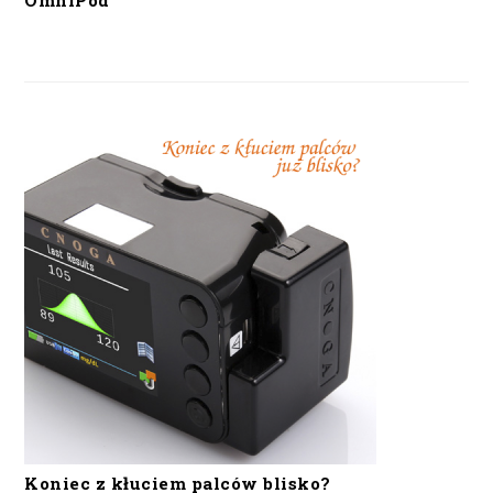
OmniPod
Koniec z kłuciem palców blisko?