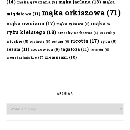
(14)
mąka jaglana
(13)
mąka
mąka gryczana
(9)
mąka orkiszowa
(71)
migdałowa
(11)
mąka owsiana
(17)
mąka z
mąka ryżowa
(8)
ryżu kleistego
(18)
orzechy
orzechy nerkowca
(6)
ricotta
(17)
ryba
(9)
włoskie
(8)
pistacje
(6)
pstrąg
(6)
sezam
(11)
tagatoza
(11)
soczewica
(9)
twaróg
(6)
ziemniaki
(10)
wegetariańskie
(7)
ARCHIWA
Archiwa