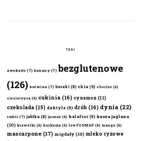
TAGI
bezglutenowe
awokado
(7)
banany
(7)
(126)
chia
(9)
buraki
(8)
boćwina
(7)
chorizo
(6)
cukinia
(16)
cynamon
(11)
ciecierzyca
(6)
dynia
(22)
czekolada
(15)
drób
(16)
daktyle
(9)
kalafior
(9)
kasza jaglana
jabłka
(8)
imbir
(7)
jarmuż
(6)
(10)
krewetki
(6)
kurkuma
(6)
lowFODMAP
(6)
mango
(6)
mascarpone
(17)
mleko ryżowe
migdały
(10)