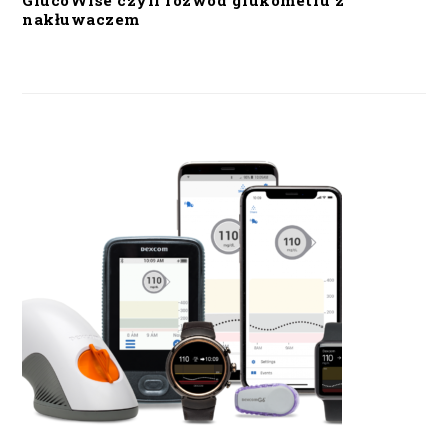
GlucoWise czyli rozwód glukometru z
nakłuwaczem