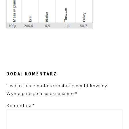
READER
INTERACTIONS
DODAJ KOMENTARZ
Twój adres email nie zostanie opublikowany.
Wymagane pola są oznaczone
*
Komentarz
*