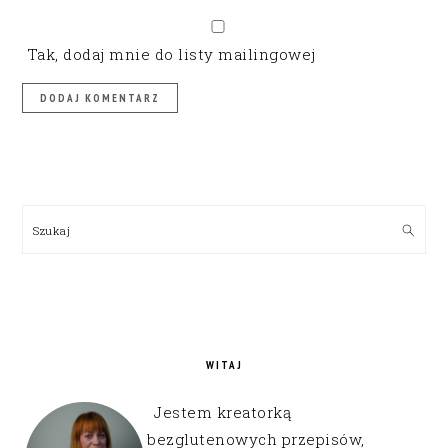
Tak, dodaj mnie do listy mailingowej
PRIMARY
SIDEBAR
Szukaj
WITAJ
Jestem kreatorką
bezglutenowych przepisów,