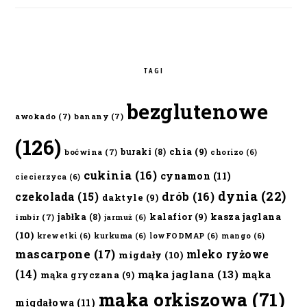
TAGI
bezglutenowe
awokado
(7)
banany
(7)
(126)
chia
(9)
buraki
(8)
boćwina
(7)
chorizo
(6)
cukinia
(16)
cynamon
(11)
ciecierzyca
(6)
dynia
(22)
czekolada
(15)
drób
(16)
daktyle
(9)
kalafior
(9)
kasza jaglana
jabłka
(8)
imbir
(7)
jarmuż
(6)
(10)
krewetki
(6)
kurkuma
(6)
lowFODMAP
(6)
mango
(6)
mascarpone
(17)
mleko ryżowe
migdały
(10)
(14)
mąka jaglana
(13)
mąka
mąka gryczana
(9)
mąka orkiszowa
(71)
migdałowa
(11)