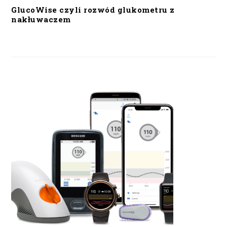
GlucoWise czyli rozwód glukometru z
nakłuwaczem