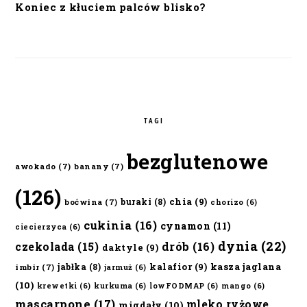
Koniec z kłuciem palców blisko?
TAGI
bezglutenowe
awokado
(7)
banany
(7)
(126)
chia
(9)
buraki
(8)
boćwina
(7)
chorizo
(6)
cukinia
(16)
cynamon
(11)
ciecierzyca
(6)
dynia
(22)
czekolada
(15)
drób
(16)
daktyle
(9)
kalafior
(9)
kasza jaglana
jabłka
(8)
imbir
(7)
jarmuż
(6)
(10)
krewetki
(6)
kurkuma
(6)
lowFODMAP
(6)
mango
(6)
mascarpone
(17)
mleko ryżowe
migdały
(10)