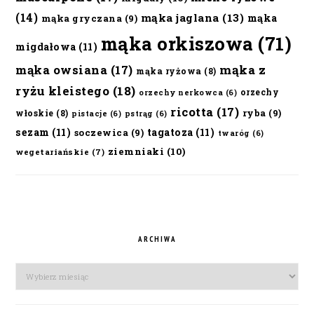
(14)
mąka jaglana
(13)
mąka
mąka gryczana
(9)
mąka orkiszowa
(71)
migdałowa
(11)
mąka owsiana
(17)
mąka z
mąka ryżowa
(8)
ryżu kleistego
(18)
orzechy
orzechy nerkowca
(6)
ricotta
(17)
ryba
(9)
włoskie
(8)
pistacje
(6)
pstrąg
(6)
sezam
(11)
tagatoza
(11)
soczewica
(9)
twaróg
(6)
ziemniaki
(10)
wegetariańskie
(7)
ARCHIWA
Archiwa