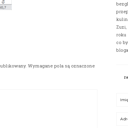
bezg
przep
kuli
Zuzi,
roku
co by
bloga
publikowany.
Wymagane pola są oznaczone
Z