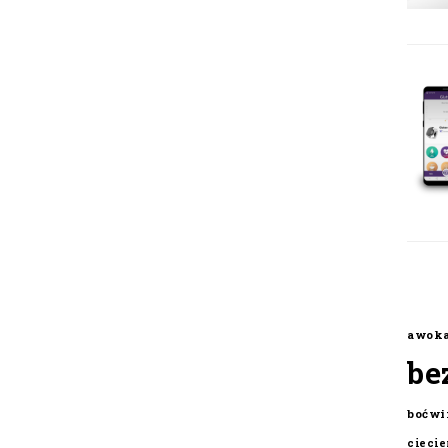
awok
be
boćwi
cieci