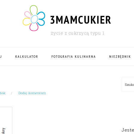
3MAMCUKIER
życie z cukrzycą typu 1
U
KALKULATOR
FOTOGRAFIA KULINARNA
NIEZBĘDNIK
PRI
Szu
SID
ybak
Dodaj komentarz
Jest