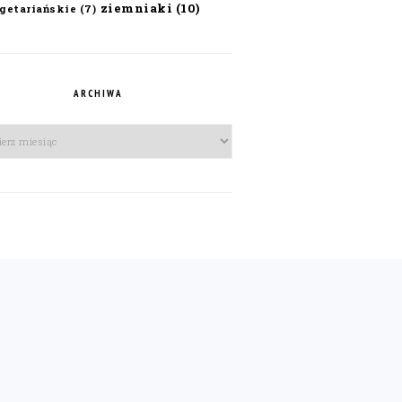
ziemniaki
(10)
getariańskie
(7)
ARCHIWA
iwa