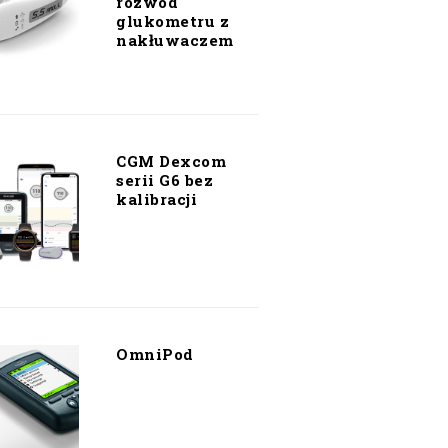
rozwód
glukometru z
nakłuwaczem
CGM Dexcom
serii G6 bez
kalibracji
OmniPod