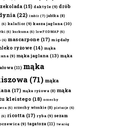
czekolada
(15)
drób
daktyle
(9)
dynia
(22)
jabłka
(8)
imbir
(7)
kalafior
(9)
kasza jaglana
(10)
ż
(6)
tki
(6)
kurkuma
(6)
lowFODMAP
(6)
mascarpone
(17)
migdały
o
(6)
mleko ryżowe
(14)
mąka
mąka jaglana
(13)
mąka
zana
(9)
mąka
ałowa
(11)
kiszowa
(71)
mąka
iana
(17)
mąka
mąka ryżowa
(8)
żu kleistego
(18)
orzechy
orzechy włoskie
(8)
wca
(6)
pistacje
(6)
ricotta
(17)
sezam
ryba
(9)
(6)
tagatoza
(11)
oczewica
(9)
twaróg