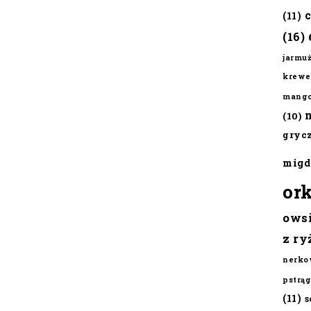
(11)
(16)
jarmu
krewe
mang
(10)
gryc
migd
or
ows
z ry
nerko
pstrąg
(11)
s