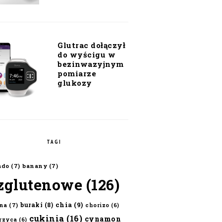
Glutrac dołączył
do wyścigu w
bezinwazyjnym
pomiarze
glukozy
TAGI
ado
(7)
banany
(7)
zglutenowe
(126)
chia
(9)
buraki
(8)
na
(7)
chorizo
(6)
cukinia
(16)
cynamon
erzyca
(6)