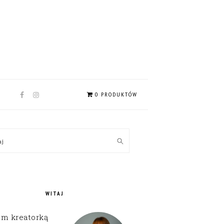
NAV
0 PRODUKTÓW
SOCIAL
MENU
MARY
kaj
EBAR
WITAJ
em kreatorką