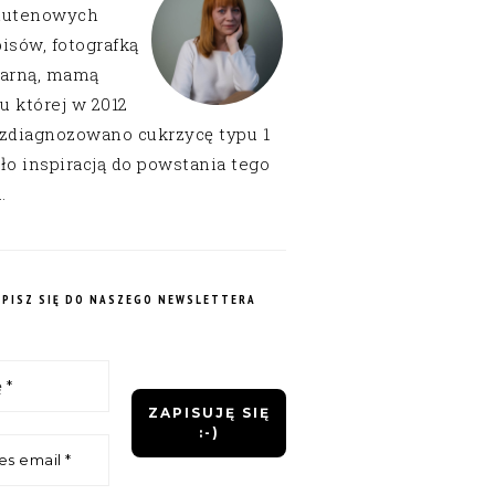
lutenowych
isów, fotografką
narną, mamą
 u której w 2012
 zdiagnozowano cukrzycę typu 1
ło inspiracją do powstania tego
.
APISZ SIĘ DO NASZEGO NEWSLETTERA