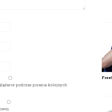
Free
glądarce podczas pisania kolejnych
gowej