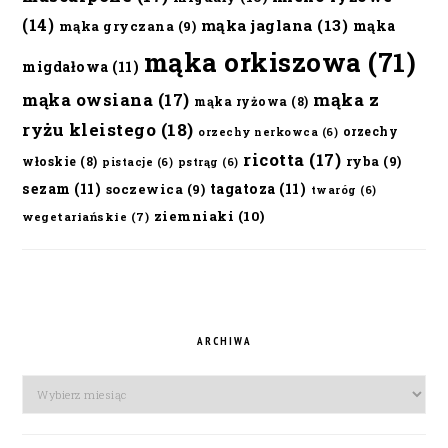
(14)
mąka jaglana
(13)
mąka
mąka gryczana
(9)
mąka orkiszowa
(71)
migdałowa
(11)
mąka owsiana
(17)
mąka z
mąka ryżowa
(8)
ryżu kleistego
(18)
orzechy
orzechy nerkowca
(6)
ricotta
(17)
ryba
(9)
włoskie
(8)
pistacje
(6)
pstrąg
(6)
sezam
(11)
tagatoza
(11)
soczewica
(9)
twaróg
(6)
ziemniaki
(10)
wegetariańskie
(7)
ARCHIWA
Archiwa