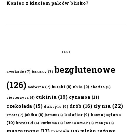
Koniec z kłuciem palców blisko?
TAGI
bezglutenowe
awokado
(7)
banany
(7)
(126)
chia
(9)
buraki
(8)
boćwina
(7)
chorizo
(6)
cukinia
(16)
cynamon
(11)
ciecierzyca
(6)
dynia
(22)
czekolada
(15)
drób
(16)
daktyle
(9)
kalafior
(9)
kasza jaglana
jabłka
(8)
imbir
(7)
jarmuż
(6)
(10)
krewetki
(6)
kurkuma
(6)
lowFODMAP
(6)
mango
(6)
mascarpone
(17)
mleko ryżowe
migdały
(10)