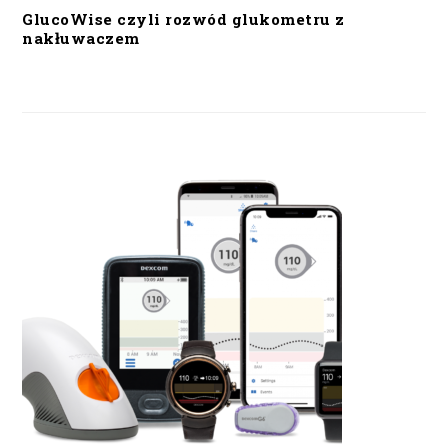
GlucoWise czyli rozwód glukometru z
nakłuwaczem