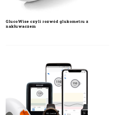
GlucoWise czyli rozwód glukometru z
nakłuwaczem