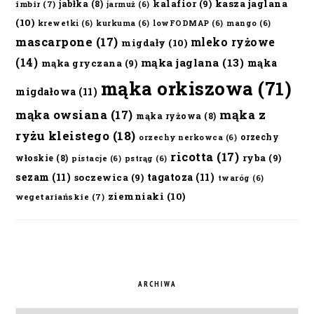
kalafior
(9)
kasza jaglana
jabłka
(8)
imbir
(7)
jarmuż
(6)
(10)
krewetki
(6)
kurkuma
(6)
lowFODMAP
(6)
mango
(6)
mascarpone
(17)
mleko ryżowe
migdały
(10)
(14)
mąka jaglana
(13)
mąka
mąka gryczana
(9)
mąka orkiszowa
(71)
migdałowa
(11)
mąka owsiana
(17)
mąka z
mąka ryżowa
(8)
ryżu kleistego
(18)
orzechy
orzechy nerkowca
(6)
ricotta
(17)
ryba
(9)
włoskie
(8)
pistacje
(6)
pstrąg
(6)
sezam
(11)
tagatoza
(11)
soczewica
(9)
twaróg
(6)
ziemniaki
(10)
wegetariańskie
(7)
ARCHIWA