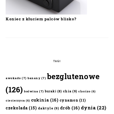
Koniec z kłuciem palców blisko?
TAGI
bezglutenowe
awokado
(7)
banany
(7)
(126)
chia
(9)
buraki
(8)
boćwina
(7)
chorizo
(6)
cukinia
(16)
cynamon
(11)
ciecierzyca
(6)
dynia
(22)
czekolada
(15)
drób
(16)
daktyle
(9)