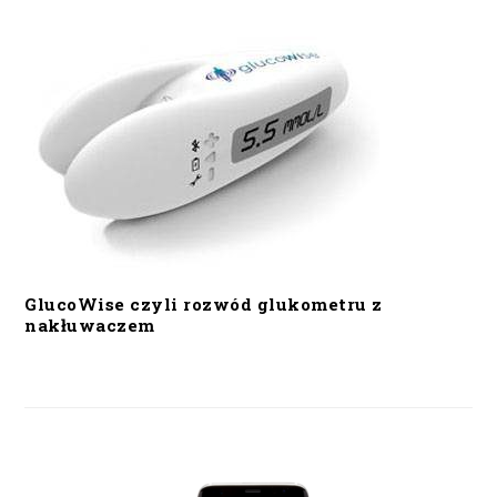
GlucoWise czyli rozwód glukometru z
nakłuwaczem