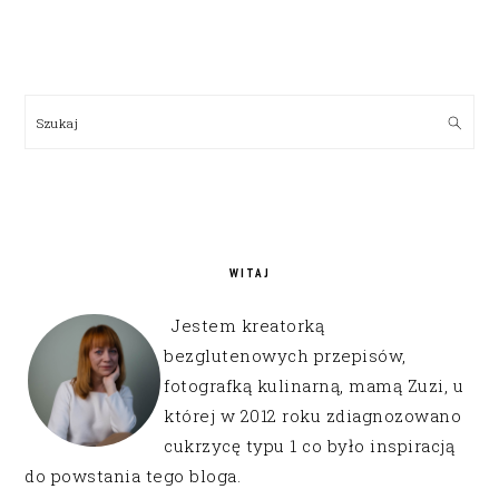
PRIMARY
SIDEBAR
Szukaj
WITAJ
Jestem kreatorką
bezglutenowych przepisów,
fotografką kulinarną, mamą Zuzi, u
której w 2012 roku zdiagnozowano
cukrzycę typu 1 co było inspiracją
do powstania tego bloga.