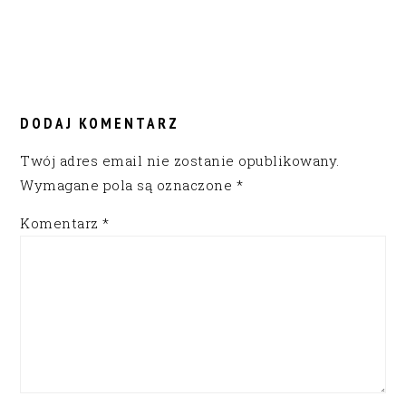
READER
INTERACTIONS
DODAJ KOMENTARZ
Twój adres email nie zostanie opublikowany.
Wymagane pola są oznaczone
*
Komentarz
*