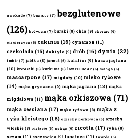
bezglutenowe
awokado
(7)
banany
(7)
(126)
chia
(9)
buraki
(8)
boćwina
(7)
chorizo
(6)
cukinia
(16)
cynamon
(11)
ciecierzyca
(6)
dynia
(22)
czekolada
(15)
drób
(16)
daktyle
(9)
kalafior
(9)
kasza jaglana
jabłka
(8)
imbir
(7)
jarmuż
(6)
(10)
krewetki
(6)
kurkuma
(6)
lowFODMAP
(6)
mango
(6)
mascarpone
(17)
mleko ryżowe
migdały
(10)
(14)
mąka jaglana
(13)
mąka
mąka gryczana
(9)
mąka orkiszowa
(71)
migdałowa
(11)
mąka owsiana
(17)
mąka z
mąka ryżowa
(8)
ryżu kleistego
(18)
orzechy
orzechy nerkowca
(6)
ricotta
(17)
ryba
(9)
włoskie
(8)
pistacje
(6)
pstrąg
(6)
sezam
(11)
tagatoza
(11)
soczewica
(9)
twaróg
(6)