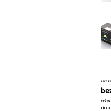
awok
be
boćwi
cieci