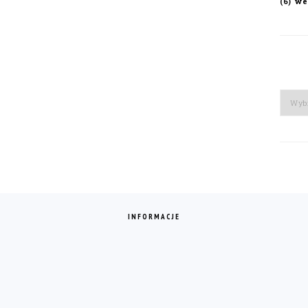
we
(6)
Arch
INFORMACJE