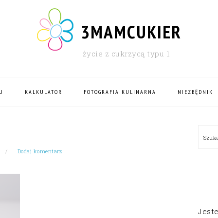
3MAMCUKIER
życie z cukrzycą typu 1
U
KALKULATOR
FOTOGRAFIA KULINARNA
NIEZBĘDNIK
PRI
Szu
SID
Dodaj komentarz
Jest