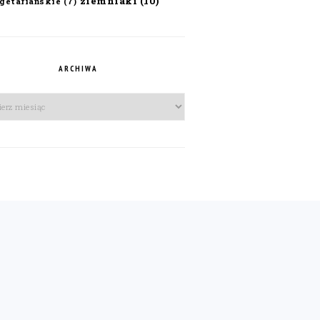
ziemniaki
(10)
getariańskie
(7)
ARCHIWA
iwa