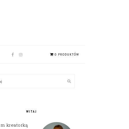
NAV
0 PRODUKTÓW
SOCIAL
MENU
MARY
kaj
EBAR
WITAJ
em kreatorką