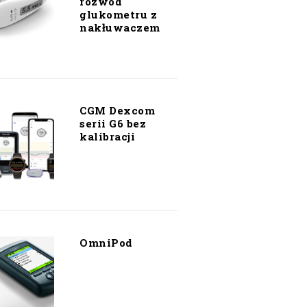
rozwód
glukometru z
nakłuwaczem
CGM Dexcom
serii G6 bez
kalibracji
OmniPod