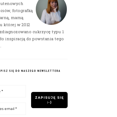
lutenowych
isów, fotografką
narną, mamą
 u której w 2012
 zdiagnozowano cukrzycę typu 1
ło inspiracją do powstania tego
.
APISZ SIĘ DO NASZEGO NEWSLETTERA