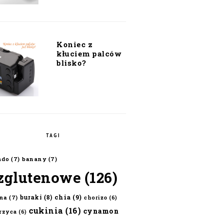
Koniec z
kłuciem palców
blisko?
TAGI
ado
(7)
banany
(7)
zglutenowe
(126)
chia
(9)
buraki
(8)
na
(7)
chorizo
(6)
cukinia
(16)
cynamon
erzyca
(6)