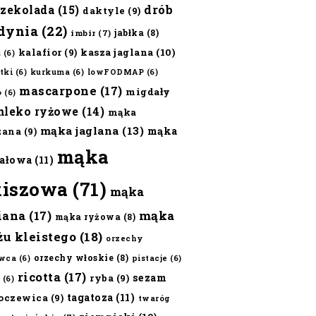
czekolada
(15)
drób
daktyle
(9)
dynia
(22)
jabłka
(8)
imbir
(7)
kalafior
(9)
kasza jaglana
(10)
ż
(6)
tki
(6)
kurkuma
(6)
lowFODMAP
(6)
mascarpone
(17)
migdały
o
(6)
mleko ryżowe
(14)
mąka
mąka jaglana
(13)
mąka
zana
(9)
mąka
ałowa
(11)
kiszowa
(71)
mąka
iana
(17)
mąka
mąka ryżowa
(8)
żu kleistego
(18)
orzechy
orzechy włoskie
(8)
wca
(6)
pistacje
(6)
ricotta
(17)
sezam
ryba
(9)
(6)
tagatoza
(11)
oczewica
(9)
twaróg