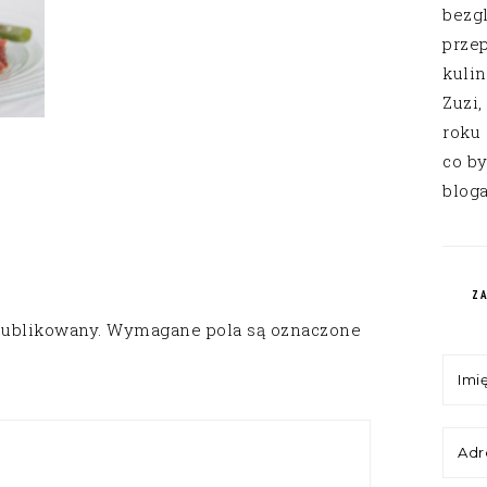
bezg
przep
kuli
Zuzi,
roku
co by
bloga
Z
publikowany.
Wymagane pola są oznaczone