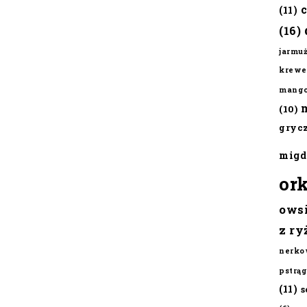
(11)
(16)
jarmu
krewe
mang
(10)
gryc
migd
or
ows
z ry
nerko
pstrąg
(11)
s