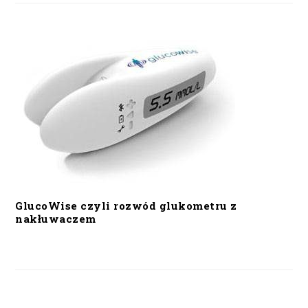
GlucoWise czyli rozwód glukometru z
nakłuwaczem