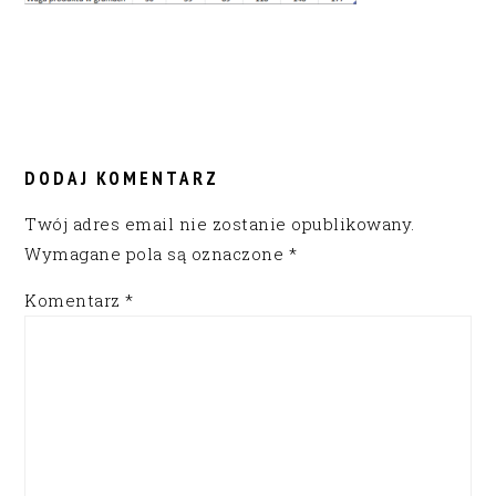
READER
INTERACTIONS
DODAJ KOMENTARZ
Twój adres email nie zostanie opublikowany.
Wymagane pola są oznaczone
*
Komentarz
*