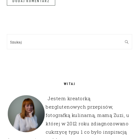
PRIMARY
SIDEBAR
Szukaj
WITAJ
Jestem kreatorką
bezglutenowych przepisów,
fotografką kulinarną, mamą Zuzi, u
której w 2012 roku zdiagnozowano
cukrzycę typu 1 co było inspiracją