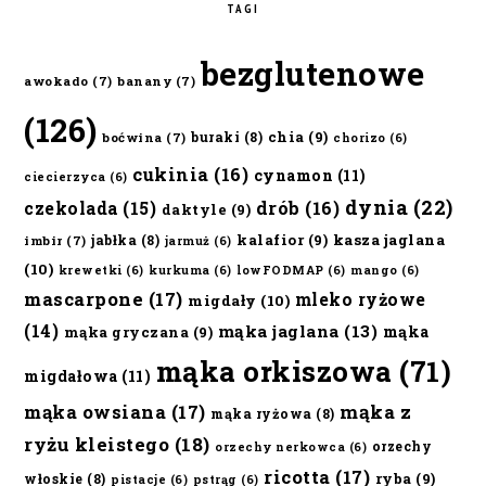
TAGI
bezglutenowe
awokado
(7)
banany
(7)
(126)
chia
(9)
buraki
(8)
boćwina
(7)
chorizo
(6)
cukinia
(16)
cynamon
(11)
ciecierzyca
(6)
dynia
(22)
czekolada
(15)
drób
(16)
daktyle
(9)
kalafior
(9)
kasza jaglana
jabłka
(8)
imbir
(7)
jarmuż
(6)
(10)
krewetki
(6)
kurkuma
(6)
lowFODMAP
(6)
mango
(6)
mascarpone
(17)
mleko ryżowe
migdały
(10)
(14)
mąka jaglana
(13)
mąka
mąka gryczana
(9)
mąka orkiszowa
(71)
migdałowa
(11)
mąka owsiana
(17)
mąka z
mąka ryżowa
(8)
ryżu kleistego
(18)
orzechy
orzechy nerkowca
(6)
ricotta
(17)
ryba
(9)
włoskie
(8)
pistacje
(6)
pstrąg
(6)