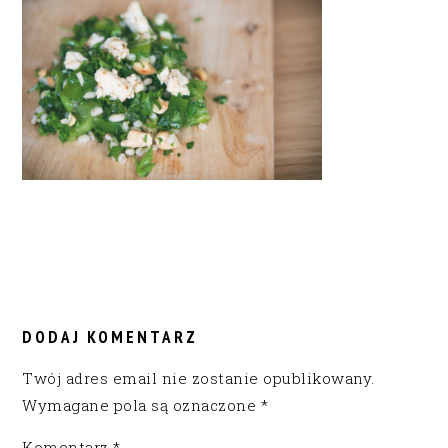
READER
INTERACTIONS
DODAJ KOMENTARZ
Twój adres email nie zostanie opublikowany.
Wymagane pola są oznaczone
*
Komentarz
*