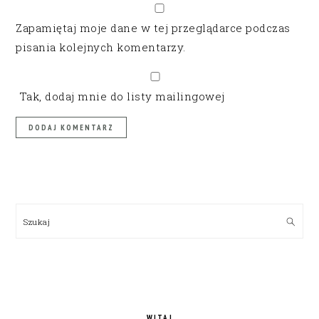
Zapamiętaj moje dane w tej przeglądarce podczas
pisania kolejnych komentarzy.
Tak, dodaj mnie do listy mailingowej
PRIMARY
SIDEBAR
Szukaj
WITAJ