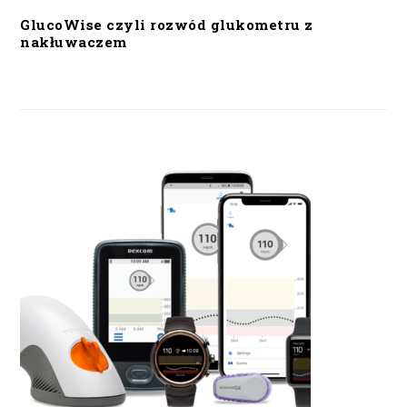
GlucoWise czyli rozwód glukometru z
nakłuwaczem