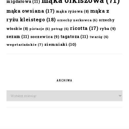
mąka orkiszowa
(71)
migdałowa
(11)
mąka owsiana
(17)
mąka z
mąka ryżowa
(8)
ryżu kleistego
(18)
orzechy
orzechy nerkowca
(6)
ricotta
(17)
ryba
(9)
włoskie
(8)
pistacje
(6)
pstrąg
(6)
sezam
(11)
tagatoza
(11)
soczewica
(9)
twaróg
(6)
ziemniaki
(10)
wegetariańskie
(7)
ARCHIWA
Archiwa