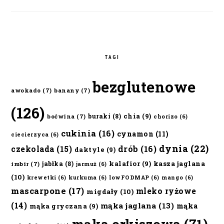
TAGI
bezglutenowe
awokado
(7)
banany
(7)
(126)
chia
(9)
buraki
(8)
boćwina
(7)
chorizo
(6)
cukinia
(16)
cynamon
(11)
ciecierzyca
(6)
dynia
(22)
czekolada
(15)
drób
(16)
daktyle
(9)
kalafior
(9)
kasza jaglana
jabłka
(8)
imbir
(7)
jarmuż
(6)
(10)
krewetki
(6)
kurkuma
(6)
lowFODMAP
(6)
mango
(6)
mascarpone
(17)
mleko ryżowe
migdały
(10)
(14)
mąka jaglana
(13)
mąka
mąka gryczana
(9)