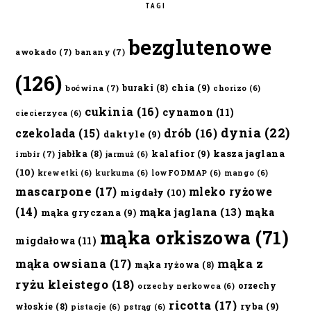
TAGI
bezglutenowe
awokado
(7)
banany
(7)
(126)
chia
(9)
buraki
(8)
boćwina
(7)
chorizo
(6)
cukinia
(16)
cynamon
(11)
ciecierzyca
(6)
dynia
(22)
czekolada
(15)
drób
(16)
daktyle
(9)
kalafior
(9)
kasza jaglana
jabłka
(8)
imbir
(7)
jarmuż
(6)
(10)
krewetki
(6)
kurkuma
(6)
lowFODMAP
(6)
mango
(6)
mascarpone
(17)
mleko ryżowe
migdały
(10)
(14)
mąka jaglana
(13)
mąka
mąka gryczana
(9)
mąka orkiszowa
(71)
migdałowa
(11)
mąka owsiana
(17)
mąka z
mąka ryżowa
(8)
ryżu kleistego
(18)
orzechy
orzechy nerkowca
(6)
ricotta
(17)
ryba
(9)
włoskie
(8)
pistacje
(6)
pstrąg
(6)