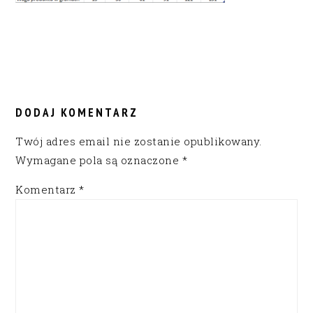
READER
INTERACTIONS
DODAJ KOMENTARZ
Twój adres email nie zostanie opublikowany.
Wymagane pola są oznaczone
*
Komentarz
*