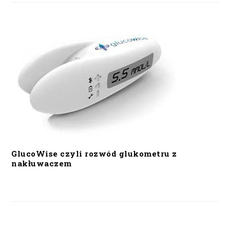
GlucoWise czyli rozwód glukometru z
nakłuwaczem