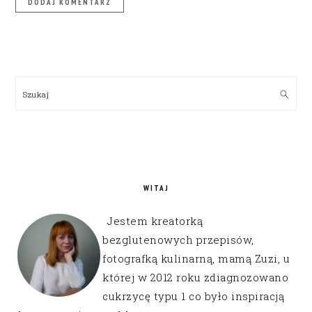
PRIMARY
SIDEBAR
Szukaj
WITAJ
Jestem kreatorką
bezglutenowych przepisów,
fotografką kulinarną, mamą Zuzi, u
której w 2012 roku zdiagnozowano
cukrzycę typu 1 co było inspiracją